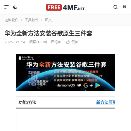




电脑软件
工具软件
正文


华为全新方法安装谷歌原生三件套
2025-03-24
阅读(1308)
评论(0)
赞(
0
)

功能\方法
新方法原生三件套