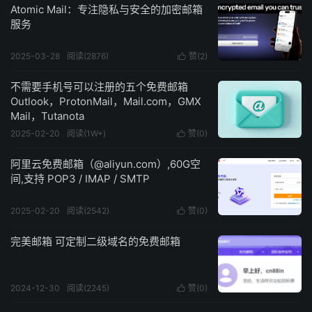
Atomic Mail：专注隐私与安全的加密邮箱
服务
2025-03-28
阅读(2876)
赞(
2
)

不需要手机号可以注册的五个免费邮箱
Outlook，ProtonMail，Mail.com，GMX
Mail，Tutanota
2025-02-20
阅读(1W+)
赞(
0
)

阿里云免费邮箱（@aliyun.com）,60G空
间,支持 POP3 / IMAP / SMTP
2025-02-20
阅读(2542)
赞(
0
)

完美邮箱 可定制二级域名的免费邮箱
2024-12-30
阅读(2245)
赞(
0
)
