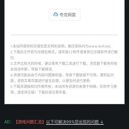
夸克网盘
--------------------------------------------------------------
1.本站所提供的压缩包若无特别说明，解压密码均为www.4mf.net;
2.下载后文件若为压缩包格式，请安装7Z软件或者其它压缩软件进行解
压;
3.文件比较大的时候，建议使用下载工具进行下载，浏览器下载有时候
会自动中断，导致下载错误;
4.资源可能会由于内容问题被和谐，导致下载链接不可用，遇到此问
题，请到文章页面进行留言反馈，以便及时进行更新;
5.下载资源版权归作者所有；本站所有资源均来源于网络，仅供学习使
用，请支持正版！下载后请注意杀毒。
AD：
【游戏问题汇总】
以下可解决99%您出现的问题 ↓