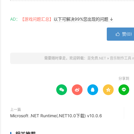
AD：
【游戏问题汇总】
以下可解决99%您出现的问题 ↓
赞(
0
)

需要随时拿走，欢迎转载：
是免费.NET
»
音乐制作工具 n-Tr
分享到





上一篇
Microsoft .NET Runtime(.NET10.0下载) v10.0.6