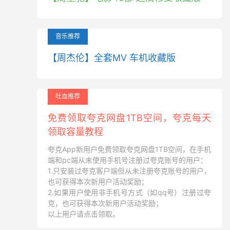
音乐推荐
【周杰伦】全套MV 车机收藏版
吐血推荐
免费领取夸克网盘1TB空间，夸克每天
领取容量教程
夸克App新用户免费领取夸克网盘1TB空间，在手机
端和pc端从未使用手机号注册过夸克账号的用户：
1.只安装过夸克客户端但从未注册夸克账号的用户，
也可获得本次新用户活动奖励；
2.如果用户使用非手机号方式（如qq号）注册过夸
克，也可获得本次新用户活动奖励；
以上用户请点击领取。