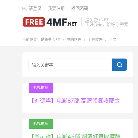
Hi, 请登录
我要注册
找回密码
是免费•NET
正好我有，恰好你需要
当前位置：
是免费.NET
电脑软件
工具软件
正文




影视推荐
【刘德华】电影87部 高清修复收藏版
影视推荐
【周星驰】电影45部 超清修复收藏版