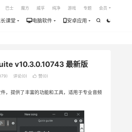

巴士
魔方
威孚
纯净
游戏
专题
会员
成长课堂
电脑软件
安卓应用


ite v10.3.0.10743 最新版
79)
评论(0)
赞(
0
)

制和编辑软件，提供了丰富的功能和工具，适用于专业音频