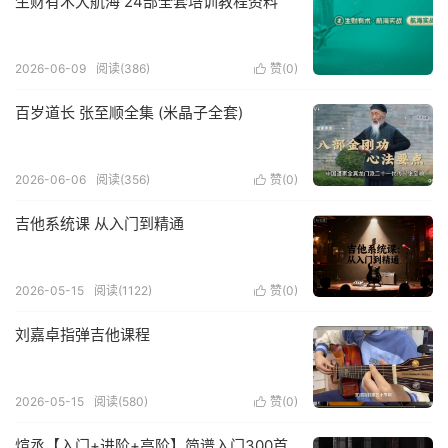
生财有术大航海 24部全套培训教程资料
2026-06-09
阅读(386)
赞(
0
)

百岁道长 张至顺全集 (米晶子全套)
2026-06-06
阅读(356)
赞(
0
)

吉他系统课 从入门到精通
2026-05-15
阅读(1122)
赞(
0
)

刘嘉卓指弹吉他课程
2026-05-15
阅读(580)
赞(
0
)

煊丞【入门+进阶+高阶】简谱入门300首