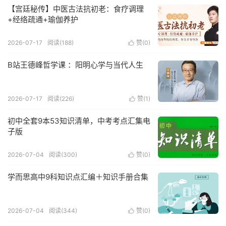
【宫廷秘传】中医古法抗初老：食疗调理
+经络疏通+瑜伽养护
2026-07-17
阅读(188)
赞(
0
)

B站王德峰哲学课 ：阳明心学与当代人生
2026-07-17
阅读(226)
赞(
1
)

初中全套9本53知识清单，中考考点汇集电
子版
2026-07-04
阅读(300)
赞(
0
)

学而思高中9科知识点汇编＋知识手册合集
2026-07-04
阅读(344)
赞(
0
)
