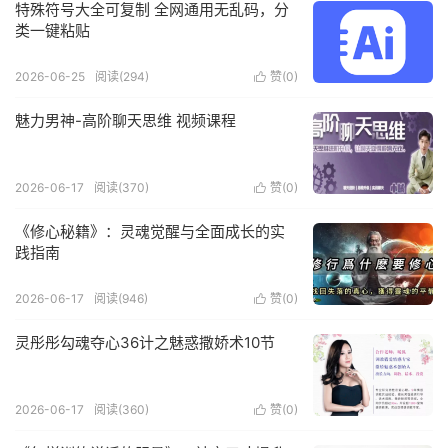
特殊符号大全可复制 全网通用无乱码，分
类一键粘贴
2026-06-25
阅读(294)
赞(
0
)

魅力男神-高阶聊天思维 视频课程
2026-06-17
阅读(370)
赞(
0
)

《修心秘籍》：灵魂觉醒与全面成长的实
践指南
2026-06-17
阅读(946)
赞(
0
)

灵彤彤勾魂夺心36计之魅惑撒娇术10节
2026-06-17
阅读(360)
赞(
0
)
