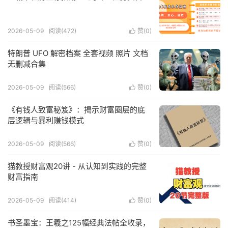
2026-05-09
阅读(472)
赞(
0
)

特朗普 UFO 解密档案 全套视频 照片 文档
无删减合集
2026-05-09
阅读(566)
赞(
0
)

《有钱人致富秘笈》：揭示财富圈层的底
层逻辑与暴利赚钱模式
2026-05-09
阅读(566)
赞(
0
)

猫教授财富观20讲 - 从认知到实践的完整
财富指南
2026-05-09
阅读(414)
赞(
0
)

书圣墨宝：王羲之125幅经典法帖全收录，