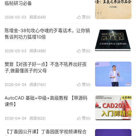
临帖研习必备
2026-05-03
阅读(646)
赞(
0
)

陈增金-38句攻心夺魂的歹毒话术，让你销
售谈判功力猛增10倍
2026-05-03
阅读(486)
赞(
0
)

樊登【对孩子好一点】不急不吼养出好孩
子,做最懂孩子的父母
2026-04-24
阅读(740)
赞(
0
)

AutoCAD 基础+中级+高级教程 【带源码
课件】
2026-04-24
阅读(622)
赞(
0
)

【丁香园公开课】丁香园医学视频课程合