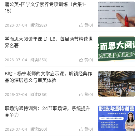
蒲公英-国学文学素养专项训练（合集1-
15）
2026-07-04
阅读(282)
赞(
0
)

学而思大阅读年课 L1-L6，每周两节精读世
界名著
2026-07-04
阅读(350)
赞(
0
)

B站 - 杨宁老师的文学启示课，解锁经典作
品的深层意义与审美体验
2026-07-04
阅读(336)
赞(
0
)

职场沟通特训营：24节职场课，系统提升
竞争力
2026-07-04
阅读(260)
赞(
0
)
