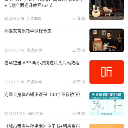
+吉他全面提升教程157节
2026-05-15
阅读(630)
赞(
0
)

孙浩家吉他教学课程合集
2026-05-15
阅读(672)
赞(
0
)

喜马拉雅 APP 听小说跳过片头片尾教程
2026-05-15
阅读(524)
赞(
0
)

完整全身体态矫正课程（30个不良矫正）
2026-05-09
阅读(606)
赞(
0
)

《城市租房生存指南》电子书+租房资料