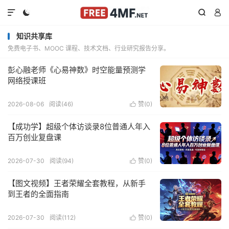




知识共享库
免费电子书、MOOC 课程、技术文档、行业研究报告分享。
彭心融老师《心易神数》时空能量预测学
网络授课班
2026-08-06
阅读(46)
赞(
0
)

【成功学】超级个体访谈录8位普通人年入
百万创业复盘课
2026-07-30
阅读(94)
赞(
0
)

【图文视频】王者荣耀全套教程，从新手
到王者的全面指南
2026-07-30
阅读(112)
赞(
0
)
