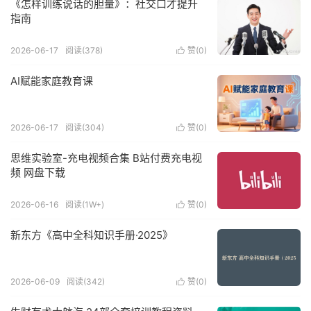
《怎样训练说话的胆量》：社交口才提升
指南
2026-06-17
阅读(378)
赞(
0
)

AI赋能家庭教育课
2026-06-17
阅读(304)
赞(
0
)

思维实验室-充电视频合集 B站付费充电视
频 网盘下载
2026-06-16
阅读(1W+)
赞(
0
)

新东方《高中全科知识手册·2025》
2026-06-09
阅读(342)
赞(
0
)
