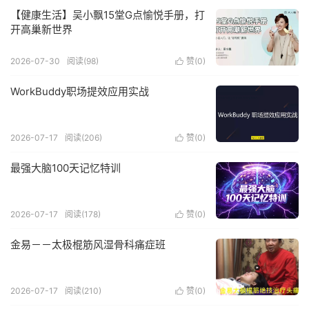
【健康生活】吴小飘15堂G点愉悦手册，打
开高巢新世界
2026-07-30
阅读(98)
赞(
0
)

WorkBuddy职场提效应用实战
2026-07-17
阅读(206)
赞(
0
)

最强大脑100天记忆特训
2026-07-17
阅读(178)
赞(
0
)

金易－－太极棍筋风湿骨科痛症班
2026-07-17
阅读(210)
赞(
0
)
