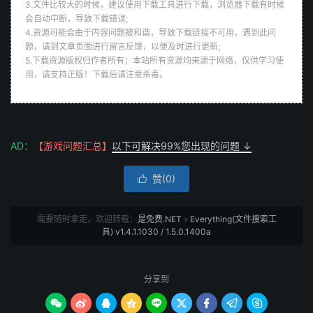
3.文件比较大的时候，建议使用下载工具进行下载，浏览器下载有时候
会自动中断，导致下载错误;
4.资源可能会由于内容问题被和谐，导致下载链接不可用，遇到此问
题，请到文章页面进行留言反馈，以便及时进行更新;
5.下载资源版权归作者所有；本站所有资源均来源于网络，仅供学习使
用，请支持正版！下载后请注意杀毒。
AD：
【游戏问题汇总】
以下可解决99%您出现的问题 ↓
赞(
0
)

需要随时拿走，欢迎转载：
是免费.NET
»
Everything(文件搜索工
具) v1.4.1.1030 / 1.5.0.1400a
分享到








