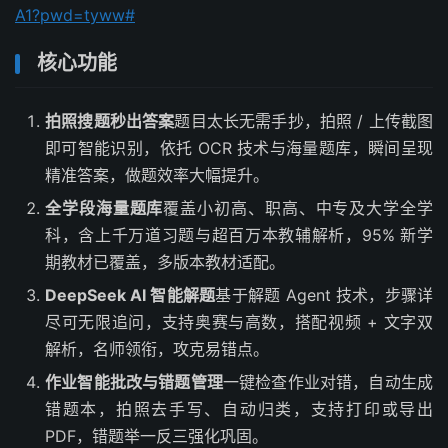
A1?pwd=tyww#
核心功能
拍照搜题秒出答案
题目太长无需手抄，拍照 / 上传截图
即可智能识别，依托 OCR 技术与海量题库，瞬间呈现
精准答案，做题效率大幅提升。
全学段海量题库
覆盖小初高、职高、中专及大学全学
科，含上千万道习题与超百万本教辅解析，95% 新学
期教材已覆盖，多版本教材适配。
DeepSeek AI 智能解题
基于解题 Agent 技术，步骤详
尽可无限追问，支持奥赛与高数，搭配视频 + 文字双
解析，名师领衔，攻克易错点。
作业智能批改与错题管理
一键检查作业对错，自动生成
错题本，拍照去手写、自动归类，支持打印或导出
PDF，错题举一反三强化巩固。