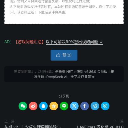
题，请到文章页面进行留言反馈，以便及时进行更新;
5.下载资源版权归作者所有；本站所有资源均来源于网络，仅供学习使
用，请支持正版！下载后请注意杀毒。
AD：
【游戏问题汇总】
以下可解决99%您出现的问题 ↓
赞(
0
)

需要随时拿走，欢迎转载：
是免费.NET
»
快对 v6.86.0 会员版｜拍
照搜题+DeepSeek AI，全学段作业辅导
分享到









上一篇
下一篇
花期 v2.1｜安卓生理周期追踪与
LAVFilters 汉化版 v0.81.0