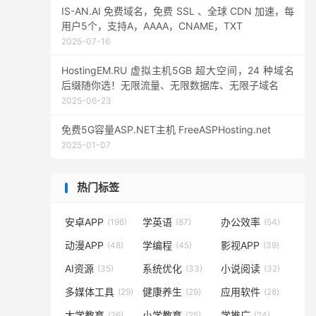
IS-AN.AI 免费域名，免费 SSL 、全球 CDN 加速，每
用户5个，支持A，AAAA，CNAME，TXT
2025-07-16
HostingEM.RU 虚拟主机5GB 超大空间，24 种域名
后缀随你选！无限流量、无限数据库、无限子域名
2025-06-23
免费5G容量ASP.NET主机 FreeASPHosting.net
2025-01-07
热门标签
安卓APP
学英语
办公效率
(198)
(87)
(54)
动漫APP
学编程
影视APP
(48)
(45)
(39)
AI资源
系统优化
小说阅读
(35)
(33)
(32)
多媒体工具
健康养生
应用软件
(29)
(29)
(28)
大学教育
小学教育
学推广
(26)
(25)
(24)