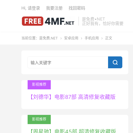
Hi, 请登录
我要注册
找回密码
是免费•NET
正好我有，恰好你需要
当前位置：
是免费.NET
安卓应用
手机应用
正文




影视推荐
【刘德华】电影87部 高清修复收藏版
影视推荐
【周星驰】电影45部 超清修复收藏版