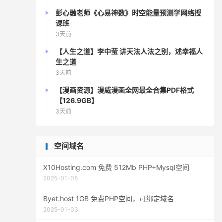
彭心融老师《心易神数》时空能量预测学网络授
课班
3天前
【人生之道】李中莹 讲天法人法之别，述幸福人
生之道
3天前
【漫画资源】漫威漫画全网最全合集PDF格式
【126.9GB】
3天前
空间域名
X10Hosting.com 免费 512Mb PHP+Mysql空间
2025-01-08
Byet.host 1GB 免费PHP空间，可绑定域名
2025-01-03