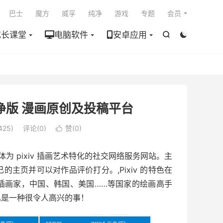

巴士
魔方
威孚
纯净
游戏
专题
会员
成长课堂
电脑软件
安卓应用


去广告纯净版 漫画原创及投稿平台
25)
评论(0)
赞(
0
)

体为 pixiv 插画艺术特化的社交网络服务网站。主
主页并可以对作品评价打分。,Pixiv 的特色在
插画家，中国、韩国、美国……等国家的绘画高手
也是一种很令人高兴的事！