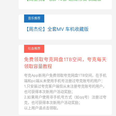
音乐推荐
【周杰伦】全套MV 车机收藏版
吐血推荐
免费领取夸克网盘1TB空间，夸克每天
领取容量教程
夸克App新用户免费领取夸克网盘1TB空间，在手机
端和pc端从未使用手机号注册过夸克账号的用户：
1.只安装过夸克客户端但从未注册夸克账号的用户，
也可获得本次新用户活动奖励；
2.如果用户使用非手机号方式（如qq号）注册过夸
克，也可获得本次新用户活动奖励；
以上用户请点击领取。