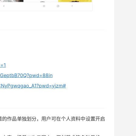
c=1
kLGeptbB70Q?pwd=88in
dgCNyPgwqgao_A1?pwd=yjzm#
童的作品单独划分，用户可在个人资料中设置开启