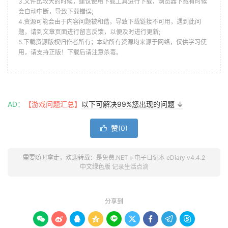
3.文件比较大的时候，建议使用下载工具进行下载，浏览器下载有时候
会自动中断，导致下载错误;
4.资源可能会由于内容问题被和谐，导致下载链接不可用，遇到此问
题，请到文章页面进行留言反馈，以便及时进行更新;
5.下载资源版权归作者所有；本站所有资源均来源于网络，仅供学习使
用，请支持正版！下载后请注意杀毒。
AD：
【游戏问题汇总】
以下可解决99%您出现的问题 ↓
赞(
0
)

需要随时拿走，欢迎转载：
是免费.NET
»
电子日记本 eDiary v4.4.2
中文绿色版 记录生活点滴
分享到








