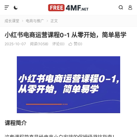




成长课堂
电商与推广
正文


小红书电商运营课程0-1 从零开始，简单易学
2025-10-07
阅读(1058)
评论(0)
赞(
0
)

课程简介