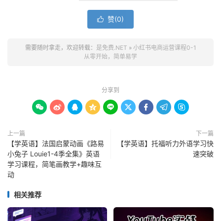
赞(
0
)

需要随时拿走，欢迎转载：
是免费.NET
»
小红书电商运营课程0-1
从零开始，简单易学
分享到









上一篇
下一篇
【学英语】法国启蒙动画《路易
【学英语】托福听力外语学习快
小兔子 Louie1-4季全集》英语
速突破
学习课程，简笔画教学+趣味互
动
相关推荐