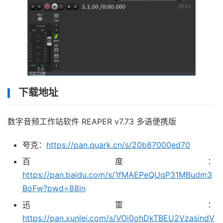
下载地址
数字音频工作站软件 REAPER v7.73 多语便携版
夸克：
https://pan.quark.cn/s/20b87000ed70
百度：
https://pan.baidu.com/s/1fMAEPeQUqP31MBudm3
BoFw?pwd=88in
迅雷：
https://pan.xunlei.com/s/VOi0ohDkTBEU2VzasindV