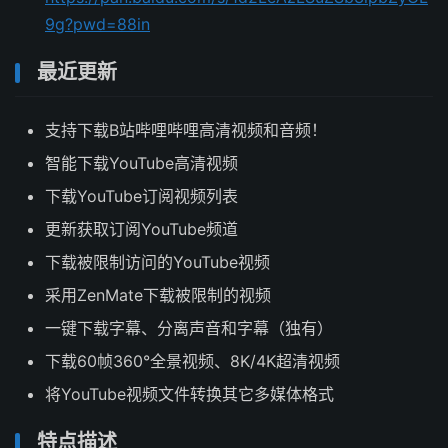
9g?pwd=88in
最近更新
支持下载B站哔哩哔哩高清视频和音频！
智能下载YouTube高清视频
下载YouTube订阅视频列表
更新获取订阅YouTube频道
下载被限制访问的YouTube视频
采用ZenMate下载被限制的视频
一键下载字幕、分离声音和字幕（独有）
下载60帧360°全景视频、8K/4K超清视频
将YouTube视频文件转换其它多媒体格式
特点描述