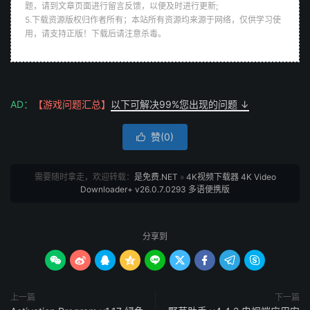
题，请到文章页面进行留言反馈，以便及时进行更新;
5.下载资源版权归作者所有；本站所有资源均来源于网络，仅供学习使
用，请支持正版！下载后请注意杀毒。
AD：
【游戏问题汇总】
以下可解决99%您出现的问题 ↓
赞(
0
)

需要随时拿走，欢迎转载：
是免费.NET
»
4K视频下载器 4K Video
Downloader+ v26.0.7.0293 多语便携版
分享到









上一篇
下一篇