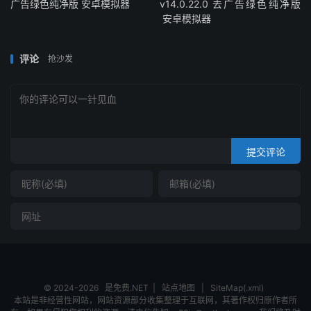
广告绿色纯净版 安卓模拟器
v14.0.22.0 去广告绿色纯净版
安卓模拟器
评论
抢沙发
提交评论
© 2024-2026
是免费.NET
|
站点地图
|
SiteMap(.xml)
本站是非经营性网站，网站资源部分收集整理于互联网，其著作权归原作者所