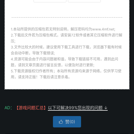
--------------------------------------------------------------
1.本站所提供的压缩包若无特别说明，解压密码均为www.4mf.net;
2.下载后文件若为压缩包格式，请安装7Z软件或者其它压缩软件进行解
压;
3.文件比较大的时候，建议使用下载工具进行下载，浏览器下载有时候
会自动中断，导致下载错误;
4.资源可能会由于内容问题被和谐，导致下载链接不可用，遇到此问
题，请到文章页面进行留言反馈，以便及时进行更新;
5.下载资源版权归作者所有；本站所有资源均来源于网络，仅供学习使
用，请支持正版！下载后请注意杀毒。
AD：
【游戏问题汇总】
以下可解决99%您出现的问题 ↓
赞(
0
)
