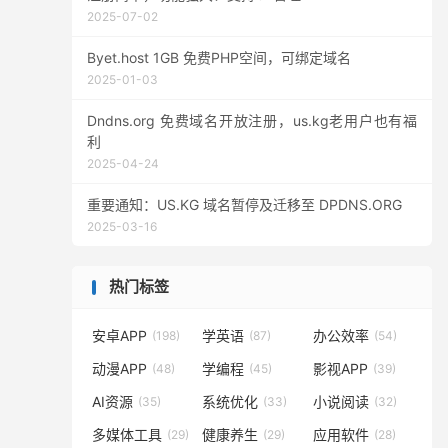
2025-07-02
Byet.host 1GB 免费PHP空间，可绑定域名
2025-01-03
Dndns.org 免费域名开放注册，us.kg老用户也有福
利
2025-04-24
重要通知：US.KG 域名暂停及迁移至 DPDNS.ORG
2025-03-16
热门标签
安卓APP
学英语
办公效率
(198)
(87)
(54)
动漫APP
学编程
影视APP
(48)
(45)
(39)
AI资源
系统优化
小说阅读
(35)
(33)
(32)
多媒体工具
健康养生
应用软件
(29)
(29)
(28)