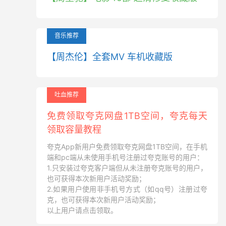
音乐推荐
【周杰伦】全套MV 车机收藏版
吐血推荐
免费领取夸克网盘1TB空间，夸克每天
领取容量教程
夸克App新用户免费领取夸克网盘1TB空间，在手机
端和pc端从未使用手机号注册过夸克账号的用户：
1.只安装过夸克客户端但从未注册夸克账号的用户，
也可获得本次新用户活动奖励；
2.如果用户使用非手机号方式（如qq号）注册过夸
克，也可获得本次新用户活动奖励；
以上用户请点击领取。