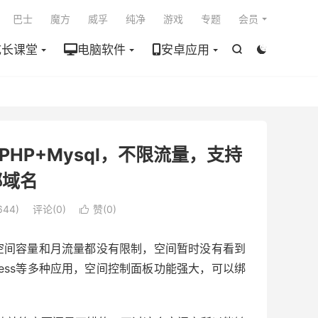

巴士
魔方
威孚
纯净
游戏
专题
会员
成长课堂
电脑软件
安卓应用


GB PHP+Mysql，不限流量，支持
绑域名
44)
评论(0)
赞(
0
)

费空间，空间容量和月流量都没有限制，空间暂时没有看到
dpress等多种应用，空间控制面板功能强大，可以绑