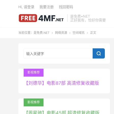
Hi, 请登录
我要注册
找回密码
是免费•NET
正好我有，恰好你需要
当前位置：
是免费.NET
网络资源
空间域名
正文




影视推荐
【刘德华】电影87部 高清修复收藏版
影视推荐
【周星驰】电影45部 超清修复收藏版