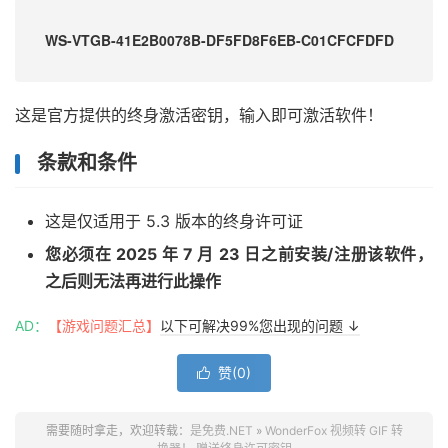
WS-VTGB-41E2B0078B-DF5FD8F6EB-C01CFCFDFD
这是官方提供的终身激活密钥，输入即可激活软件！
条款和条件
这是仅适用于 5.3 版本的终身许可证
您必须在 2025 年 7 月 23 日之前安装/注册该软件，
之后则无法再进行此操作
AD：
【游戏问题汇总】
以下可解决99%您出现的问题 ↓
赞(
0
)

需要随时拿走，欢迎转载：
是免费.NET
»
WonderFox 视频转 GIF 转