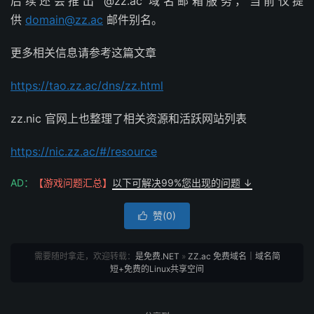
后续还会推出 @zz.ac 域名邮箱服务，当前仅提
供
domain@zz.ac
邮件别名。
更多相关信息请参考这篇文章
https://tao.zz.ac/dns/zz.html
zz.nic 官网上也整理了相关资源和活跃网站列表
https://nic.zz.ac/#/resource
AD：
【游戏问题汇总】
以下可解决99%您出现的问题 ↓
赞(
0
)

需要随时拿走，欢迎转载：
是免费.NET
»
ZZ.ac 免费域名｜域名简
短+免费的Linux共享空间