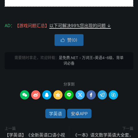
AD：
【游戏问题汇总】
以下可解决99%您出现的问题 ↓
赞(
0
)

需要随时拿走，欢迎转载：
是免费.NET
»
万词王–英语4-6级、背单
词必备
分享到









学英语
安卓APP
上一篇
下一篇
【学英语】《全新英语口语小视
《一本》语文数学英语大全套，