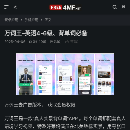




安卓应用
手机应用
正文


万词王–英语4-6级、背单词必备
2025-04-06
阅读(1108)
评论(0)
赞(
0
)

万词王去广告版本， 获取会员权限
万词王是一款“真人实景背单词”APP
。每个单词都配套真人
语境学习视频，特邀好莱坞演员在北美地标实景，用夸张口