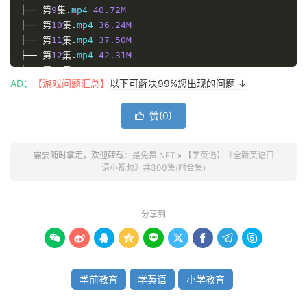
├──
第
9
集.
mp4 
40.72M
├──
第
10
集.
mp4 
36.24M
├──
第
11
集.
mp4 
37.50M
├──
第
12
集.
mp4 
42.31M
├──
第
13
集.
mp4 
52.00M
AD：
【游戏问题汇总】
以下可解决99%您出现的问题 ↓
├──
第
14
集.
mp4 
26.46M
├──
第
15
集.
mp4 
31.37M
赞(
0
)
├──
第
16
集.
mp4 
45.28M

├──
第
17
集.
mp4 
60.31M
├──
第
18
集.
mp4 
87.24M
需要随时拿走，欢迎转载：
是免费.NET
»
【学英语】《全新英语口
├──
第
19
集.
mp4 
31.15M
语小视频》共300集(附合集)
├──
第
20
集.
mp4 
70.10M
├──
第
21
集.
mp4 
20.14M
├──
第
22
集.
mp4 
43.60M
分享到
├──
第
23
集.
mp4 
54.12M
├──
第
24
集.
mp4 
57.04M









├──
第
25
集.
mp4 
42.21M
├──
第
26
集.
mp4 
27.68M
学前教育
学英语
小学教育
├──
第
27
集.
mp4 
45.52M
├──
第
28
集.
mp4 
40.65M