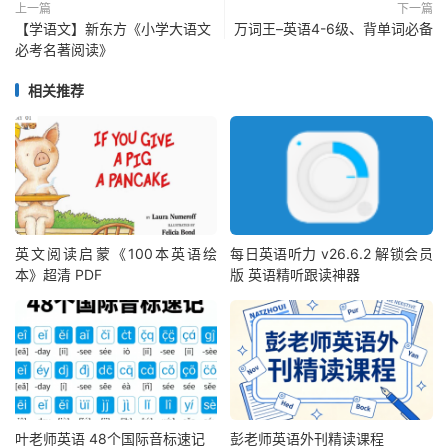
├──
第
29
集.
mp4 
30.36M
上一篇
下一篇
【学语文】新东方《小学大语文
万词王–英语4-6级、背单词必备
├──
第
30
集.
mp4 
40.61M
必考名著阅读》
├──
第
31
集.
mp4 
36.51M
├──
第
32
集.
mp4 
41.80M
相关推荐
├──
第
33
集.
mp4 
40.86M
├──
第
34
集.
mp4 
31.59M
├──
第
35
集.
mp4 
24.16M
├──
第
36
集.
mp4 
35.31M
├──
第
37
集.
mp4 
29.55M
├──
第
38
集.
mp4 
57.25M
├──
第
39
集.
mp4 
78.09M
├──
第
40
集.
mp4 
33.99M
英文阅读启蒙《100本英语绘
每日英语听力 v26.6.2 解锁会员
├──
第
41
集.
mp4 
59.55M
本》超清 PDF
版 英语精听跟读神器
├──
第
42
集.
mp4 
23.95M
├──
第
43
集.
mp4 
29.41M
├──
第
44
集.
mp4 
28.58M
├──
第
45
集.
mp4 
29.97M
├──
第
46
集.
mp4 
20.26M
├──
第
47
集.
mp4 
14.31M
├──
第
48
集.
mp4 
21.05M
叶老师英语 48个国际音标速记
彭老师英语外刊精读课程
├──
第
49
集.
mp4 
28.99M