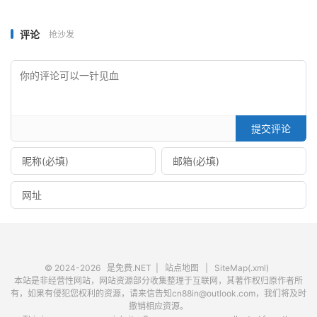
├──
第
50
集.
mp4 
31.25M
├──
第
51
集.
mp4 
41.89M
评论
抢沙发
├──
第
52
集.
mp4 
46.00M
├──
第
53
集.
mp4 
48.20M
├──
第
54
集.
mp4 
45.76M
├──
第
55
集.
mp4 
30.90M
├──
第
56
集.
mp4 
41.25M
├──
第
57
集.
mp4 
41.87M
提交评论
├──
第
58
集.
mp4 
24.85M
├──
第
59
集.
mp4 
37.90M
├──
第
60
集.
mp4 
47.15M
├──
第
61
集.
mp4 
42.41M
├──
第
62
集.
mp4 
43.77M
├──
第
63
集.
mp4 
25.67M
├──
第
64
集.
mp4 
24.30M
├──
第
65
集.
mp4 
32.63M
├──
第
66
集.
mp4 
40.71M
© 2024-2026
是免费.NET
|
站点地图
|
SiteMap(.xml)
├──
第
67
集.
mp4 
55.51M
本站是非经营性网站，网站资源部分收集整理于互联网，其著作权归原作者所
有，如果有侵犯您权利的资源，请来信告知cn88in@outlook.com，我们将及时
├──
第
68
集.
mp4 
84.11M
撤销相应资源。
├──
第
69
集.
mp4 
44.99M