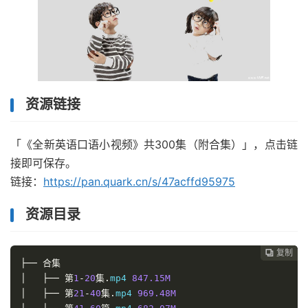
资源链接
「《全新英语口语小视频》共300集（附合集）」，点击链
接即可保存。
链接：
https://pan.quark.cn/s/47acffd95975
资源目录
复制
复制
复制
复制
复制
复制
复制
复制








├──
合集
│
├──
第
1
-
20
集.
mp4 
847.15M
│
├──
第
21
-
40
集.
mp4 
969.48M