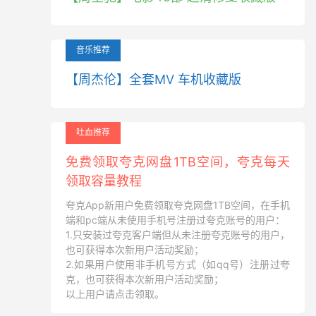
音乐推荐
【周杰伦】全套MV 车机收藏版
吐血推荐
免费领取夸克网盘1TB空间，夸克每天
领取容量教程
夸克App新用户免费领取夸克网盘1TB空间，在手机
端和pc端从未使用手机号注册过夸克账号的用户：
1.只安装过夸克客户端但从未注册夸克账号的用户，
也可获得本次新用户活动奖励；
2.如果用户使用非手机号方式（如qq号）注册过夸
克，也可获得本次新用户活动奖励；
以上用户请点击领取。