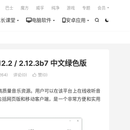

巴士
魔方
威孚
纯净
游戏
专题
会员
成长课堂
电脑软件
安卓应用


2 / 2.12.3b7 中文绿色版
64)
评论(0)
赞(
0
)

高质量音乐资源。用户可以在该平台上在线收听音
包括网页版和移动客户端，是一个非常方便和实用