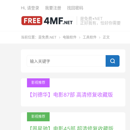
Hi, 请登录
我要注册
找回密码
是免费•NET
正好我有，恰好你需要
当前位置：
是免费.NET
电脑软件
工具软件
正文




影视推荐
【刘德华】电影87部 高清修复收藏版
影视推荐
【周星驰】电影45部 超清修复收藏版