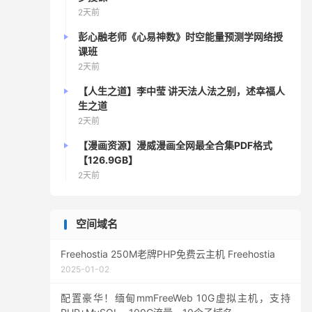
2天前
彭心融老师《心易神数》时空能量预测学网络授
课班
2天前
【人生之道】李中莹 讲天法人法之别，述幸福人
生之道
2天前
【漫画资源】漫威漫画全网最全合集PDF格式
【126.9GB】
2天前
空间域名
Freehostia 250M老牌PHP免费云主机 Freehostia
2025-01-02
配置豪华！缅甸mmFreeWeb 10G虚拟主机，支持