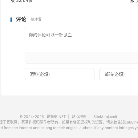
版 32/64位
版
评论
抢沙发
© 2024-2026
是免费.NET
|
站点地图
|
SiteMap(.xml)
互联网，其著作权归原作者所有，如果有侵犯您权利的资源，请来信告知cn88in@ou
 from the Internet and belong to their original authors. If any content infringes