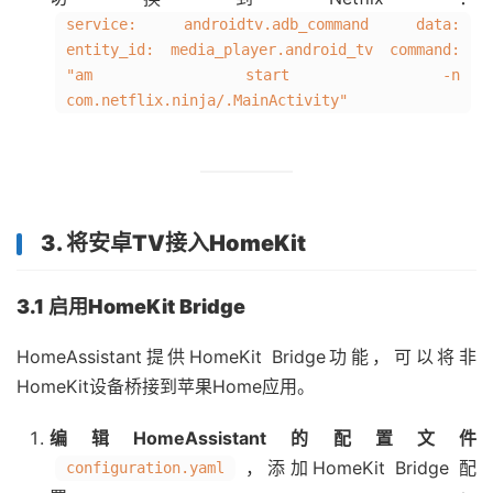
service: androidtv.adb_command data:
entity_id: media_player.android_tv command:
"am start -n
com.netflix.ninja/.MainActivity"
3. 将安卓TV接入HomeKit
3.1 启用HomeKit Bridge
HomeAssistant提供HomeKit Bridge功能，可以将非
HomeKit设备桥接到苹果Home应用。
编辑HomeAssistant的配置文件
，添加HomeKit Bridge 配
configuration.yaml