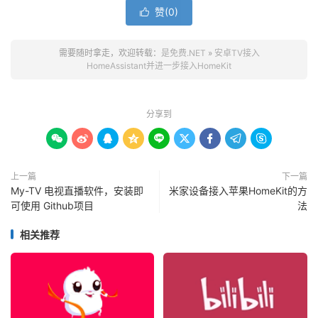
赞(
0
)

需要随时拿走，欢迎转载：
是免费.NET
»
安卓TV接入
HomeAssistant并进一步接入HomeKit
分享到









上一篇
下一篇
My-TV 电视直播软件，安装即
米家设备接入苹果HomeKit的方
可使用 Github项目
法
相关推荐