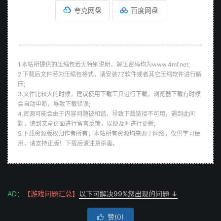
夸克网盘
百度网盘
--------------------------------------------------------------
1.本站所提供的压缩包若无特别说明，解压密码均为www.4mf.net;
2.下载后文件若为压缩包格式，请安装7Z软件或者其它压缩软件进行解
压;
3.文件比较大的时候，建议使用下载工具进行下载，浏览器下载有时候
会自动中断，导致下载错误;
4.资源可能会由于内容问题被和谐，导致下载链接不可用，遇到此问
题，请到文章页面进行留言反馈，以便及时进行更新;
5.下载资源版权归作者所有；本站所有资源均来源于网络，仅供学习使
用，请支持正版！下载后请注意杀毒。
AD：
【游戏问题汇总】
以下可解决99%您出现的问题 ↓
赞(
0
)
