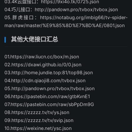
03.4K云盘接口：https://9xi4o.tk/0725.json
04.巧儿接口：http://pandown.pro/tvbox/tvbox.json
05.胖虎接口：https://notabug.org/imbig66/tv-spider-
man/raw/master/%E9%85%8D%E7%BD%AE/0801.json
其他大佬接口汇总
01.https://raw.liucn.cc/box/m.json
02.https://dxawi.github.io/0/0.json
03.http://home.jundie.top:81/top98.json
04.http://cdn.qiaoji8.com/tvbox.json
05.http://pandown.pro/tvbox/tvbox.json
06.https://pastebin.com/raw/gtbKvnE1
07.https://pastebin.com/raw/sbPpDm9G
08.https://zzzzz.tv/tv/ys.json
09.https://zzzzz.tv/tv/svip.json
10.https://weixine.net/ysc.json