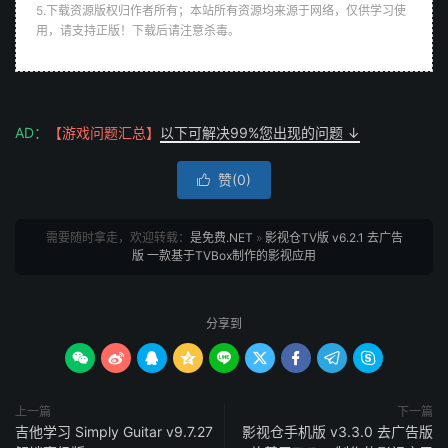
5.下载资源版权归作者所有；本站所有资源均来源于网络，仅供学习使
用，请支持正版！下载后请注意杀毒。
AD：
【游戏问题汇总】
以下可解决99%您出现的问题 ↓
赞(
0
)

需要随时拿走，欢迎转载：
是免费.NET
»
影视仓TV版 v6.2.1 去广告
版 一款基于TVBox制作的影视应用
分享到









上一篇
下一篇
吉他学习 Simply Guitar v9.7.27
影视仓手机版 v3.3.0 去广告版