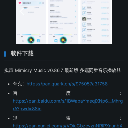
软件下载
拟声 Mimicry Music v0.86.7 最新版 多端同步音乐播放器
夸克：
https://pan.quark.cn/s/975057a31758
百度：
https://pan.baidu.com/s/1BWabaYmeqjXNp6__Mhrg
rA?pwd=88in
迅雷：
https://pan.xunlei.com/s/VOiuCbzevznNRIPXnunbX