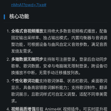
nMnA1?pwd=7jxe#
核心功能
全格式音视频播放
支持绝大多数音视频格式播放，配备
固定输出采样率、独占输出模式，内置均衡器与音调调
整功能，可根据设备与曲风自定义音效参数，满足音质
发烧友需求。
多端数据无缝同步
支持账号注册登录，登录后自动同步
歌单、歌词数据，安卓与电脑端无限制登录，跨设备切
换播放不中断，无需手动迁移播放列表。
个性化歌词功能
支持歌词弹幕、状态栏歌词、桌面歌词
显示，具备高容错歌词解析能力；支持歌词制作、翻译
歌词展示，且歌词样式可自定义调整，适配不同审美需
求。
视频画质增强
搭载 Anime4K 视频插件，可实时提升视