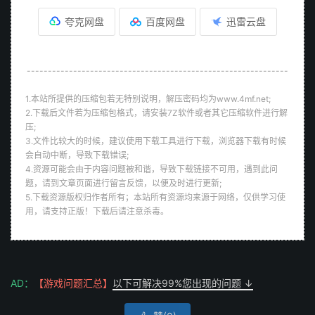
夸克网盘
百度网盘
迅雷云盘
--------------------------------------------------------------
1.本站所提供的压缩包若无特别说明，解压密码均为www.4mf.net;
2.下载后文件若为压缩包格式，请安装7Z软件或者其它压缩软件进行解
压;
3.文件比较大的时候，建议使用下载工具进行下载，浏览器下载有时候
会自动中断，导致下载错误;
4.资源可能会由于内容问题被和谐，导致下载链接不可用，遇到此问
题，请到文章页面进行留言反馈，以便及时进行更新;
5.下载资源版权归作者所有；本站所有资源均来源于网络，仅供学习使
用，请支持正版！下载后请注意杀毒。
AD：
【游戏问题汇总】
以下可解决99%您出现的问题 ↓