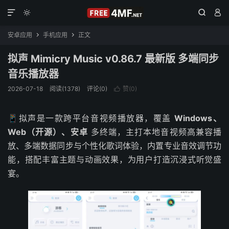




安卓应用
手机应用
正文


拟声 Mimicry Music v0.86.7 最新版 多端同步
音乐播放器
2026-07-18
阅读(1378)
评论(0)
赞(
0
)

📱拟声是一款跨平台音视频播放器，覆盖
Windows、
Web（开源）、安卓
多终端，主打本地音视频高兼容播
放、多端数据同步与个性化歌词体验，内置专业音效调节功
能，搭配丰富主题与动画效果，为用户打造沉浸式听觉盛
宴。