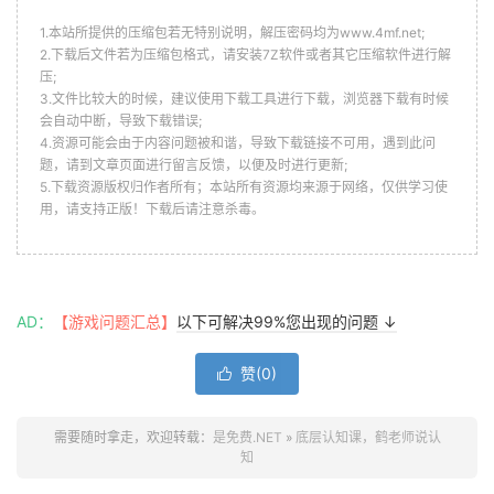
1.本站所提供的压缩包若无特别说明，解压密码均为www.4mf.net;
2.下载后文件若为压缩包格式，请安装7Z软件或者其它压缩软件进行解
压;
3.文件比较大的时候，建议使用下载工具进行下载，浏览器下载有时候
会自动中断，导致下载错误;
4.资源可能会由于内容问题被和谐，导致下载链接不可用，遇到此问
题，请到文章页面进行留言反馈，以便及时进行更新;
5.下载资源版权归作者所有；本站所有资源均来源于网络，仅供学习使
用，请支持正版！下载后请注意杀毒。
AD：
【游戏问题汇总】
以下可解决99%您出现的问题 ↓
赞(
0
)

需要随时拿走，欢迎转载：
是免费.NET
»
底层认知课，鹤老师说认
知