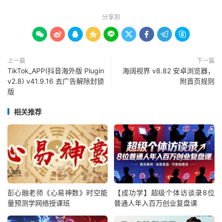
分享到









上一篇
下一篇
TikTok_APP(抖音海外版 Plugin
海阔视界 v8.82 安卓浏览器，
v2.8) v41.9.16 去广告解除封锁
附首页规则
版
相关推荐
彭心融老师《心易神数》时空能
【成功学】超级个体访谈录8位
量预测学网络授课班
普通人年入百万创业复盘课