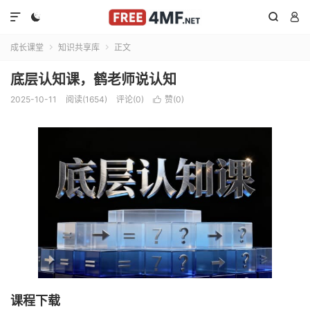




成长课堂
知识共享库
正文


底层认知课，鹤老师说认知
2025-10-11
阅读(1654)
评论(0)
赞(
0
)

课程下载