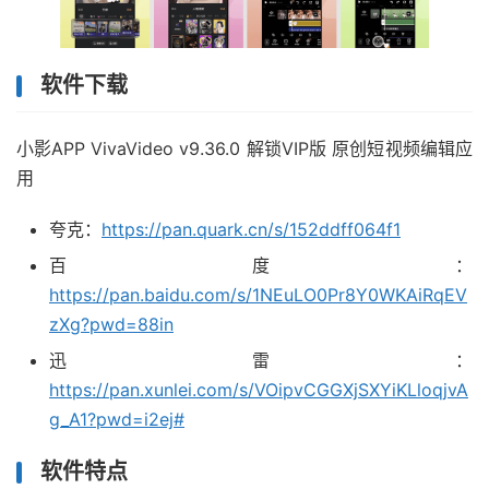
软件下载
小影APP VivaVideo v9.36.0 解锁VIP版 原创短视频编辑应
用
夸克：
https://pan.quark.cn/s/152ddff064f1
百度：
https://pan.baidu.com/s/1NEuLO0Pr8Y0WKAiRqEV
zXg?pwd=88in
迅雷：
https://pan.xunlei.com/s/VOipvCGGXjSXYiKLloqjvA
g_A1?pwd=i2ej#
软件特点