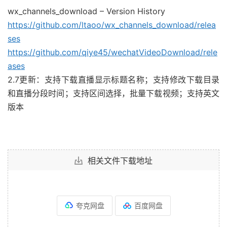
wx_channels_download – Version History
https://github.com/ltaoo/wx_channels_download/relea
ses
https://github.com/qiye45/wechatVideoDownload/rele
ases
2.7更新：支持下载直播显示标题名称；支持修改下载目录
和直播分段时间；支持区间选择，批量下载视频；支持英文
版本
相关文件下载地址
夸克网盘
百度网盘