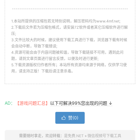
--------------------------------------------------------------
1.本站所提供的压缩包若无特别说明，解压密码均为www.4mf.net;
2.下载后文件若为压缩包格式，请安装7Z软件或者其它压缩软件进行解
压;
3.文件比较大的时候，建议使用下载工具进行下载，浏览器下载有时候
会自动中断，导致下载错误;
4.资源可能会由于内容问题被和谐，导致下载链接不可用，遇到此问
题，请到文章页面进行留言反馈，以便及时进行更新;
5.下载资源版权归作者所有；本站所有资源均来源于网络，仅供学习使
用，请支持正版！下载后请注意杀毒。
AD：
【游戏问题汇总】
以下可解决99%您出现的问题 ↓
赞(
0
)

需要随时拿走，欢迎转载：
是免费.NET
»
微信视频号下载工具