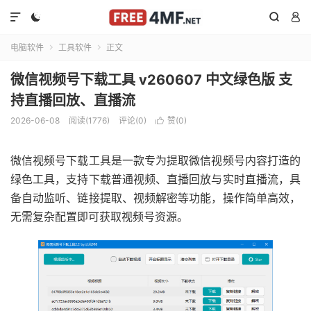




电脑软件
工具软件
正文


微信视频号下载工具 v260607 中文绿色版 支
持直播回放、直播流
2026-06-08
阅读(1776)
评论(0)
赞(
0
)

微信视频号下载工具是一款专为提取微信视频号内容打造的
绿色工具，支持下载普通视频、直播回放与实时直播流，具
备自动监听、链接提取、视频解密等功能，操作简单高效，
无需复杂配置即可获取视频号资源。