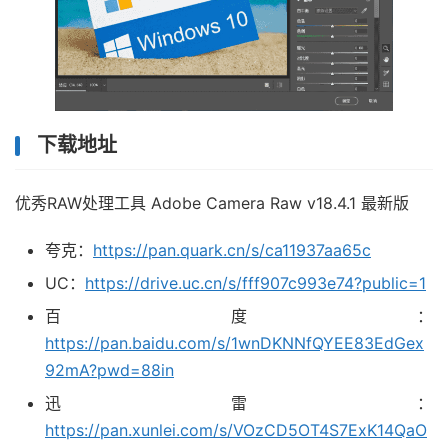
下载地址
优秀RAW处理工具 Adobe Camera Raw v18.4.1 最新版
夸克：
https://pan.quark.cn/s/ca11937aa65c
UC：
https://drive.uc.cn/s/fff907c993e74?public=1
百度：
https://pan.baidu.com/s/1wnDKNNfQYEE83EdGex
92mA?pwd=88in
迅雷：
https://pan.xunlei.com/s/VOzCD5OT4S7ExK14QaO