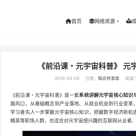
首页
网络资源
《前沿课・元宇宙科普》 元
2026-04-06
分类：
知识共享库
阅读(1
《前沿课・元宇宙科普》是一套
系统讲解元宇宙核心知识
展风口，从基础概念到产业落地、从就业机会到行业变革
学习者先人一步掌握元宇宙核心知识，把握数字经济新机
精英等职场人群，也适合对元宇宙感兴趣的互联网从业者