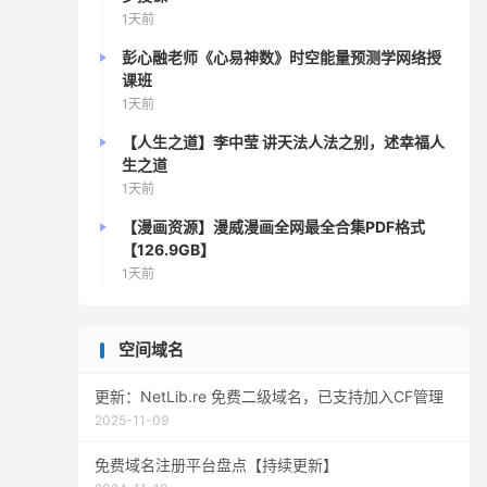
1天前
彭心融老师《心易神数》时空能量预测学网络授
课班
1天前
【人生之道】李中莹 讲天法人法之别，述幸福人
生之道
1天前
【漫画资源】漫威漫画全网最全合集PDF格式
【126.9GB】
1天前
空间域名
更新：NetLib.re 免费二级域名，已支持加入CF管理
2025-11-09
免费域名注册平台盘点【持续更新】