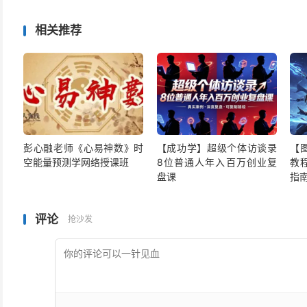
相关推荐
彭心融老师《心易神数》时
【成功学】超级个体访谈录
【
空能量预测学网络授课班
8位普通人年入百万创业复
教
盘课
指
评论
抢沙发