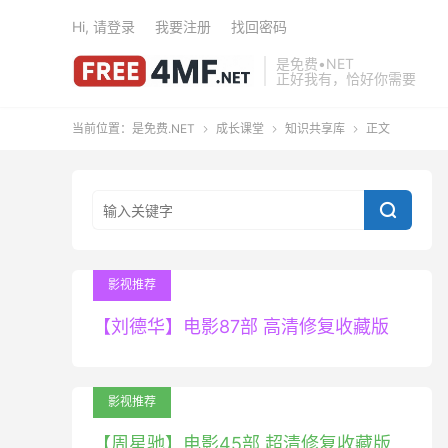
Hi, 请登录
我要注册
找回密码
是免费•NET
正好我有，恰好你需要
当前位置：
是免费.NET
成长课堂
知识共享库
正文




影视推荐
【刘德华】电影87部 高清修复收藏版
影视推荐
【周星驰】电影45部 超清修复收藏版