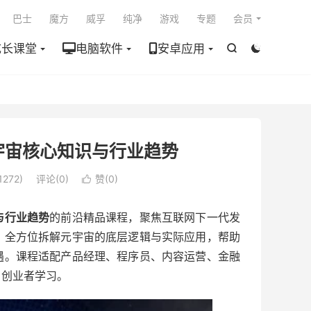

巴士
魔方
威孚
纯净
游戏
专题
会员
成长课堂
电脑软件
安卓应用


宇宙核心知识与行业趋势
272)
评论(0)
赞(
0
)

与行业趋势
的前沿精品课程，聚焦互联网下一代发
，全方位拆解元宇宙的底层逻辑与实际应用，帮助
遇。课程适配产品经理、程序员、内容运营、金融
、创业者学习。