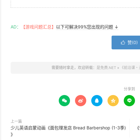
AD：
【游戏问题汇总】
以下可解决99%您出现的问题 ↓
赞(
0
)

需要随时拿走，欢迎转载：
是免费.NET
»
《前沿课・
分享到





上一篇
少儿英语启蒙动画《面包理发店 Bread Barbershop (1-3季)
《
》