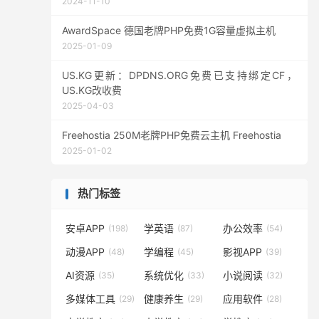
2024-11-10
AwardSpace 德国老牌PHP免费1G容量虚拟主机
2025-01-09
US.KG更新：DPDNS.ORG免费已支持绑定CF，
US.KG改收费
2025-04-03
Freehostia 250M老牌PHP免费云主机 Freehostia
2025-01-02
热门标签
安卓APP
学英语
办公效率
(198)
(87)
(54)
动漫APP
学编程
影视APP
(48)
(45)
(39)
AI资源
系统优化
小说阅读
(35)
(33)
(32)
多媒体工具
健康养生
应用软件
(29)
(29)
(28)