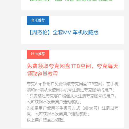
音乐推荐
【周杰伦】全套MV 车机收藏版
吐血推荐
免费领取夸克网盘1TB空间，夸克每天
领取容量教程
夸克App新用户免费领取夸克网盘1TB空间，在手机
端和pc端从未使用手机号注册过夸克账号的用户：
1.只安装过夸克客户端但从未注册夸克账号的用户，
也可获得本次新用户活动奖励；
2.如果用户使用非手机号方式（如qq号）注册过夸
克，也可获得本次新用户活动奖励；
以上用户请点击领取。