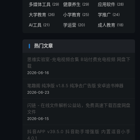
多媒体工具
健康养生
应用软件
(29)
(29)
(28)
大学教育
小学教育
学推广
(26)
(25)
(24)
AI工具
学运营
成人教育
(21)
(20)
(18)
热门文章
思维实验室-充电视频合集 B站付费充电视频 网盘下
载
2026-06-16
笔趣阁 纯净版 v1.8.5 纯净去广告版 安卓追书神器
2026-06-23
闪链 - 在线文件解析公益站，免费高速下载百度网盘
文件
2026-06-15
抖音APP v39.5.0 抖音助手增强版 内置逗音小手
4.0.1