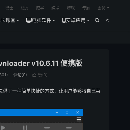

巴士
魔方
威孚
纯净
游戏
专题
会员
成长课堂
电脑软件
安卓应用


oader v10.6.11 便携版
301)
评论(0)
赞(
0
)

工具。它提供了一种简单快捷的方式，让用户能够将自己喜