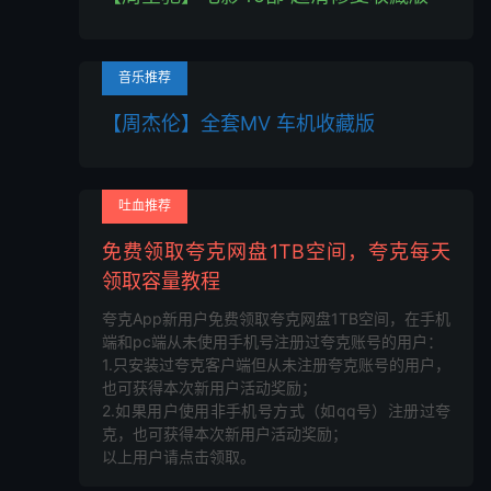
音乐推荐
【周杰伦】全套MV 车机收藏版
吐血推荐
免费领取夸克网盘1TB空间，夸克每天
领取容量教程
夸克App新用户免费领取夸克网盘1TB空间，在手机
端和pc端从未使用手机号注册过夸克账号的用户：
1.只安装过夸克客户端但从未注册夸克账号的用户，
也可获得本次新用户活动奖励；
2.如果用户使用非手机号方式（如qq号）注册过夸
克，也可获得本次新用户活动奖励；
以上用户请点击领取。