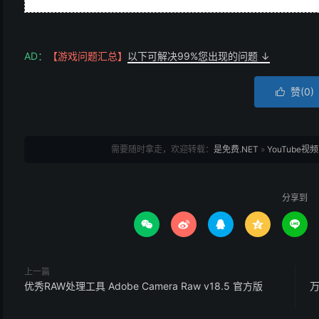
AD：
【游戏问题汇总】
以下可解决99%您出现的问题 ↓
赞(
0
)

需要随时拿走，欢迎转载：
是免费.NET
»
YouTube视频
分享到





上一篇
优秀RAW处理工具 Adobe Camera Raw v18.5 官方版
万