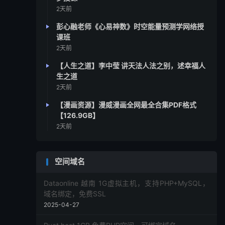
2天前
彭心融老师《心易神数》时空能量预测学网络授
课班
2天前
【人生之道】李中莹 讲天法人法之别，述幸福人
生之道
2天前
【漫画资源】漫威漫画全网最全合集PDF格式
【126.9GB】
2天前
空间域名
Dataonline 越南 1G虚拟主机，支持PHP+MySQL，
域名绑定，免费SSL
2025-04-27