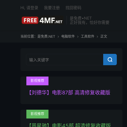
Hi, 请登录
我要注册
找回密码
是免费•NET
正好我有，恰好你需要
当前位置：
是免费.NET
电脑软件
工具软件
正文




影视推荐
【刘德华】电影87部 高清修复收藏版
影视推荐
【周星驰】电影45部 超清修复收藏版