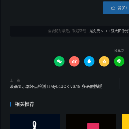
赞(
0
)

需要随时拿走，欢迎转载：
是免费.NET
»
强大图像处理软
分享到





上一篇
液晶显示器坏点检测 IsMyLcdOK v6.18 多语便携版
相关推荐