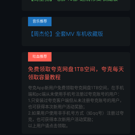
音乐推荐
【周杰伦】全套MV 车机收藏版
吐血推荐
免费领取夸克网盘1TB空间，夸克每天
领取容量教程
夸克App新用户免费领取夸克网盘1TB空间，在手机
端和pc端从未使用手机号注册过夸克账号的用户：
1.只安装过夸克客户端但从未注册夸克账号的用户，
也可获得本次新用户活动奖励；
2.如果用户使用非手机号方式（如qq号）注册过夸
克，也可获得本次新用户活动奖励；
以上用户请点击领取。