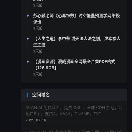
3天前
彭心融老师《心易神数》时空能量预测学网络授
课班
3天前
【人生之道】李中莹 讲天法人法之别，述幸福人
生之道
3天前
【漫画资源】漫威漫画全网最全合集PDF格式
【126.9GB】
3天前
空间域名
IS-AN.AI 免费域名，免费 SSL 、全球 CDN 加速，每
用户5个，支持A，AAAA，CNAME，TXT
2025-07-16