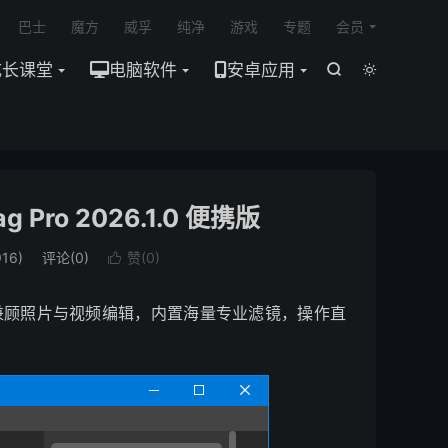

巴士
魔方
威孚
纯净
游戏
专题
会员
成长课堂
电脑软件
安卓应用


Pro 2026.1.0 便携版
16)
评论(0)
赞(
0
)

软件，兼顾照片与视频编辑，内置海量专业滤镜，操作直