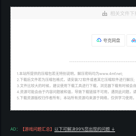
相关文件下
夸克网盘
------------------------------------
1.本站所提供的压缩包若无特别说明，解压密码均为www.4mf.net;
2.下载后文件若为压缩包格式，请安装7Z软件或者其它压缩软件进行解压;
3.文件比较大的时候，建议使用下载工具进行下载，浏览器下载有时候会自
4.资源可能会由于内容问题被和谐，导致下载链接不可用，遇到此问题，
5.下载资源版权归作者所有；本站所有资源均来源于网络，仅供学习使用
AD：
【游戏问题汇总】
以下可解决99%您出现的问题 ↓