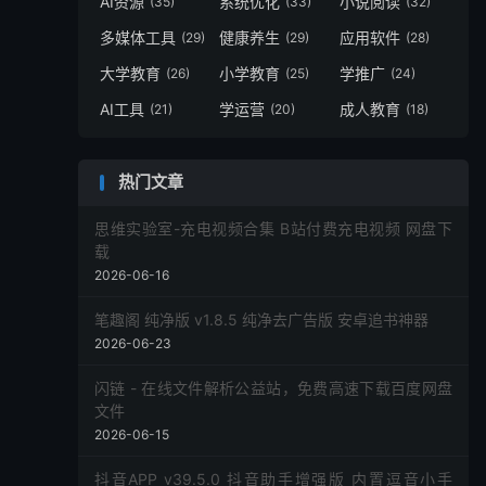
AI资源
系统优化
小说阅读
(35)
(33)
(32)
多媒体工具
健康养生
应用软件
(29)
(29)
(28)
大学教育
小学教育
学推广
(26)
(25)
(24)
AI工具
学运营
成人教育
(21)
(20)
(18)
热门文章
思维实验室-充电视频合集 B站付费充电视频 网盘下
载
2026-06-16
笔趣阁 纯净版 v1.8.5 纯净去广告版 安卓追书神器
2026-06-23
闪链 - 在线文件解析公益站，免费高速下载百度网盘
文件
2026-06-15
抖音APP v39.5.0 抖音助手增强版 内置逗音小手