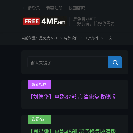
Hi, 请登录
我要注册
找回密码
是免费•NET
正好我有，恰好你需要
当前位置：
是免费.NET
电脑软件
工具软件
正文




影视推荐
【刘德华】电影87部 高清修复收藏版
影视推荐
【周星驰】电影45部 超清修复收藏版