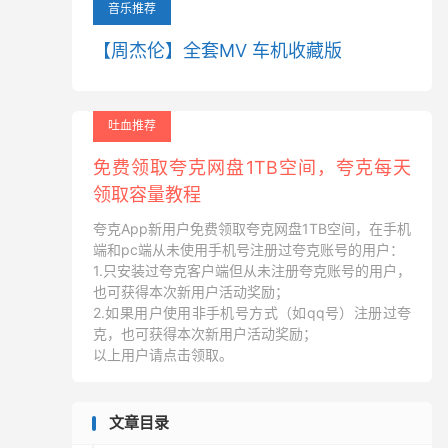
音乐推荐
【周杰伦】全套MV 车机收藏版
吐血推荐
免费领取夸克网盘1TB空间，夸克每天
领取容量教程
夸克App新用户免费领取夸克网盘1TB空间，在手机
端和pc端从未使用手机号注册过夸克账号的用户：
1.只安装过夸克客户端但从未注册夸克账号的用户，
也可获得本次新用户活动奖励；
2.如果用户使用非手机号方式（如qq号）注册过夸
克，也可获得本次新用户活动奖励；
以上用户请点击领取。
文章目录