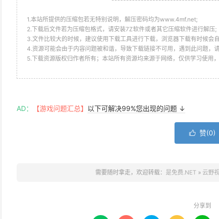
1.本站所提供的压缩包若无特别说明，解压密码均为www.4mf.net;
2.下载后文件若为压缩包格式，请安装7Z软件或者其它压缩软件进行解压;
3.文件比较大的时候，建议使用下载工具进行下载，浏览器下载有时候会自
4.资源可能会由于内容问题被和谐，导致下载链接不可用，遇到此问题，
5.下载资源版权归作者所有；本站所有资源均来源于网络，仅供学习使用
AD：
【游戏问题汇总】
以下可解决99%您出现的问题 ↓
赞(
0
)

需要随时拿走，欢迎转载：
是免费.NET
»
云野视
分享到