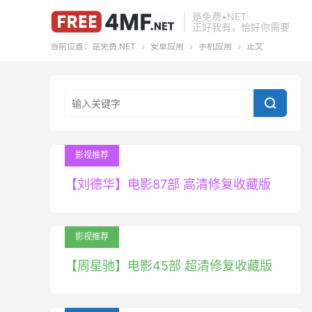
是免费•NET
正好我有，恰好你需要
当前位置：
是免费.NET
安卓应用
手机应用
正文




影视推荐
【刘德华】电影87部 高清修复收藏版
影视推荐
【周星驰】电影45部 超清修复收藏版