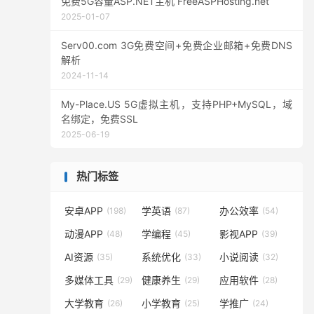
免费5G容量ASP.NET主机 FreeASPHosting.net
2025-01-07
Serv00.com 3G免费空间+免费企业邮箱+免费DNS
解析
2024-11-14
My-Place.US 5G虚拟主机，支持PHP+MySQL，域
名绑定，免费SSL
2025-06-19
热门标签
安卓APP
学英语
办公效率
(198)
(87)
(54)
动漫APP
学编程
影视APP
(48)
(45)
(39)
AI资源
系统优化
小说阅读
(35)
(33)
(32)
多媒体工具
健康养生
应用软件
(29)
(29)
(28)
大学教育
小学教育
学推广
(26)
(25)
(24)