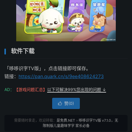
软件下载
「哆哆识字TV版」，点击链接即可保存。
链接：
https://pan.quark.cn/s/9ee408624273
AD：
【游戏问题汇总】
以下可解决99%您出现的问题 ↓
赞(
0
)

需要随时拿走，欢迎转载：
是免费.NET
»
哆哆识字TV版 v7.1.0，无
限制版儿童趣味学字 家长必备