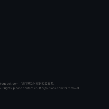
tlook.com，我们将及时撤销相应资源。
 your rights, please contact cn88in@outlook.com for removal.