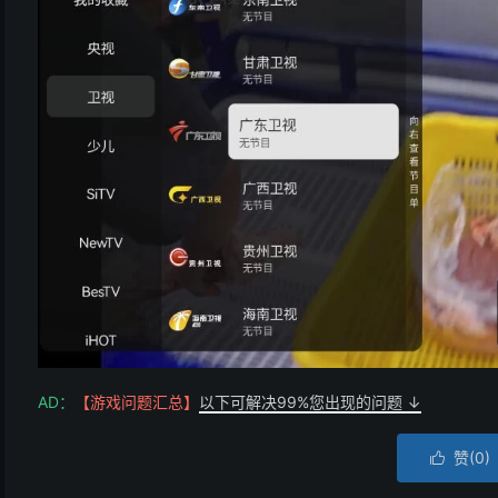
AD：
【游戏问题汇总】
以下可解决99%您出现的问题 ↓
赞(
0
)
