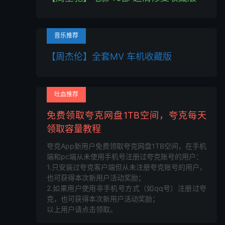
音乐推荐
【周杰伦】全套MV 车机收藏版
吐血推荐
免费领取夸克网盘1TB空间，夸克每天
领取容量教程
夸克App新用户免费领取夸克网盘1TB空间，在手机
端和pc端从未使用手机号注册过夸克账号的用户：
1.只安装过夸克客户端但从未注册夸克账号的用户，
也可获得本次新用户活动奖励；
2.如果用户使用非手机号方式（如qq号）注册过夸
克，也可获得本次新用户活动奖励；
以上用户请点击领取。