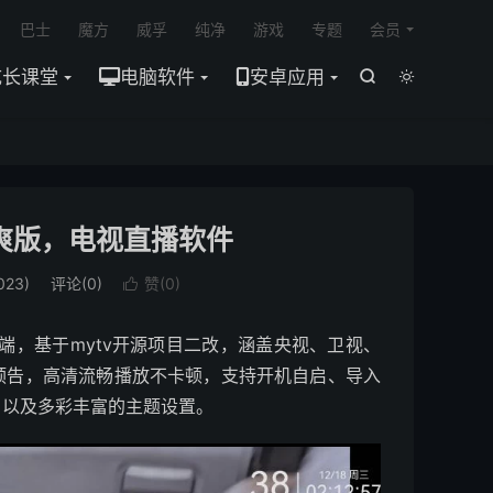

巴士
魔方
威孚
纯净
游戏
专题
会员
成长课堂
电脑软件
安卓应用


0 清爽版，电视直播软件
23)
评论(0)
赞(
0
)

端，基于mytv开源项目二改，涵盖央视、卫视、
预告，高清流畅播放不卡顿，支持开机自启、导入
，以及多彩丰富的主题设置。