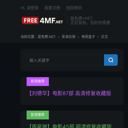
Hi, 请登录
我要注册
找回密码
是免费•NET
正好我有，恰好你需要
当前位置：
是免费.NET
安卓应用
电视盒子
正文




影视推荐
【刘德华】电影87部 高清修复收藏版
影视推荐
【周星驰】电影45部 超清修复收藏版