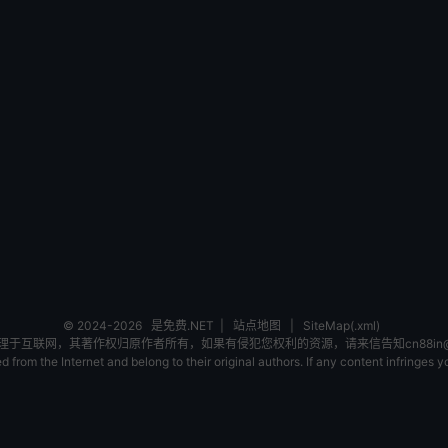
© 2024-2026
是免费.NET
|
站点地图
|
SiteMap(.xml)
互联网，其著作权归原作者所有，如果有侵犯您权利的资源，请来信告知cn88in@ou
 from the Internet and belong to their original authors. If any content infringes