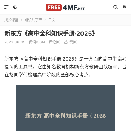




成长课堂
知识共享库
正文


新东方《高中全科知识手册·2025》
2026-06-09
阅读(364)
评论(0)
赞(
0
)

新东方《高中全科知识手册·2025》是一套面向高中生高考
复习的工具书。它由知名教育机构新东方教研团队编写，旨
在帮同学们梳理高中阶段的全部核心考点。