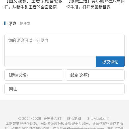
【图文视频】王者荣耀全套教
【健康生活】吴小飘15堂G点愉
程，从新手到王者的全面指南
悦手册，打开高巢新世界
评论
抢沙发
提交评论
© 2024-2026
是免费.NET
|
站点地图
|
SiteMap(.xml)
本站是非经营性网站，网站资源部分收集整理于互联网，其著作权归原作者所
有，如果有侵犯您权利的资源，请来信告知cn88in@outlook.com，我们将及时