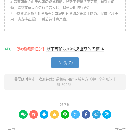
4.资源可能会由于内容问题被和谐，导致下载链接不可用，遇到此问
题，请到文章页面进行留言反馈，以便及时进行更新;
5.下载资源版权归作者所有；本站所有资源均来源于网络，仅供学习使
用，请支持正版！下载后请注意杀毒。
AD：
【游戏问题汇总】
以下可解决99%您出现的问题 ↓
赞(
0
)

需要随时拿走，欢迎转载：
是免费.NET
»
新东方《高中全科知识手
册·2025》
分享到









上一篇
下一篇