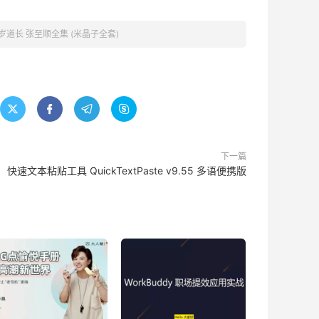
岁道长 张至顺全集 (米晶子全套)




下一篇
快速文本粘贴工具 QuickTextPaste v9.55 多语便携版