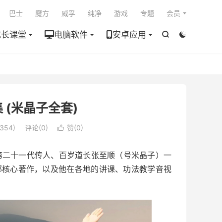

巴士
魔方
威孚
纯净
游戏
专题
会员
成长课堂
电脑软件
安卓应用


 (米晶子全套)
354)
评论(0)
赞(
0
)

第二十一代传人、百岁道长张至顺（号米晶子）一
部核心著作，以及他在各地的讲课、功法教学音视