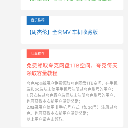
音乐推荐
【周杰伦】全套MV 车机收藏版
吐血推荐
免费领取夸克网盘1TB空间，夸克每天
领取容量教程
夸克App新用户免费领取夸克网盘1TB空间，在手机
端和pc端从未使用手机号注册过夸克账号的用户：
1.只安装过夸克客户端但从未注册夸克账号的用户，
也可获得本次新用户活动奖励；
2.如果用户使用非手机号方式（如qq号）注册过夸
克，也可获得本次新用户活动奖励；
以上用户请点击领取。