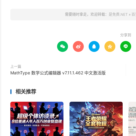
需要随时拿走，欢迎转载：
是免费.NET
»
百
分享到





上一篇
MathType 数学公式编辑器 v7.11.1.462 中文激活版
相关推荐