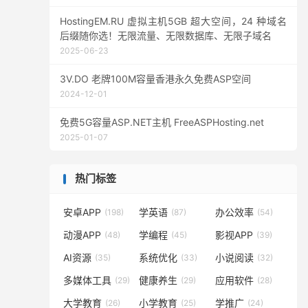
HostingEM.RU 虚拟主机5GB 超大空间，24 种域名
后缀随你选！无限流量、无限数据库、无限子域名
2025-06-23
3V.DO 老牌100M容量香港永久免费ASP空间
2024-12-01
免费5G容量ASP.NET主机 FreeASPHosting.net
2025-01-07
热门标签
安卓APP
学英语
办公效率
(198)
(87)
(54)
动漫APP
学编程
影视APP
(48)
(45)
(39)
AI资源
系统优化
小说阅读
(35)
(33)
(32)
多媒体工具
健康养生
应用软件
(29)
(29)
(28)
大学教育
小学教育
学推广
(26)
(25)
(24)