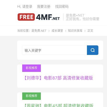
Hi, 请登录
我要注册
找回密码
是免费•NET
正好我有，恰好你需要
当前位置：
是免费.NET
成长课堂
知识共享库
正文




影视推荐
【刘德华】电影87部 高清修复收藏版
影视推荐
【周星驰】电影45部 超清修复收藏版