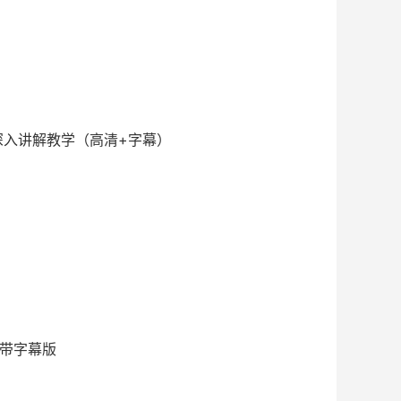
长深入讲解教学（高清+字幕）
》带字幕版