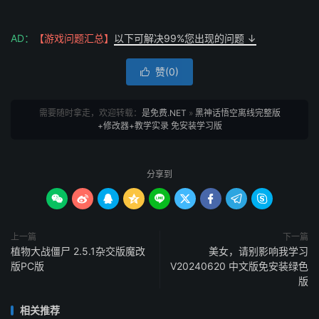
AD：
【游戏问题汇总】
以下可解决99%您出现的问题 ↓
赞(
0
)

需要随时拿走，欢迎转载：
是免费.NET
»
黑神话悟空离线完整版
+修改器+教学实录 免安装学习版
分享到









上一篇
下一篇
植物大战僵尸 2.5.1杂交版魔改
美女，请别影响我学习
版PC版
V20240620 中文版免安装绿色
版
相关推荐