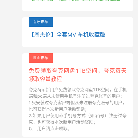
音乐推荐
【周杰伦】全套MV 车机收藏版
吐血推荐
免费领取夸克网盘1TB空间，夸克每天
领取容量教程
夸克App新用户免费领取夸克网盘1TB空间，在手机
端和pc端从未使用手机号注册过夸克账号的用户：
1.只安装过夸克客户端但从未注册夸克账号的用户，
也可获得本次新用户活动奖励；
2.如果用户使用非手机号方式（如qq号）注册过夸
克，也可获得本次新用户活动奖励；
以上用户请点击领取。