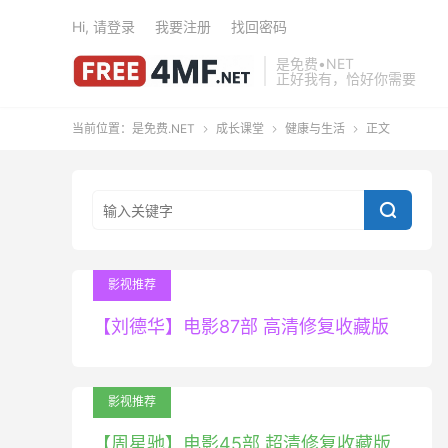
Hi, 请登录
我要注册
找回密码
是免费•NET
正好我有，恰好你需要
当前位置：
是免费.NET
成长课堂
健康与生活
正文




影视推荐
【刘德华】电影87部 高清修复收藏版
影视推荐
【周星驰】电影45部 超清修复收藏版