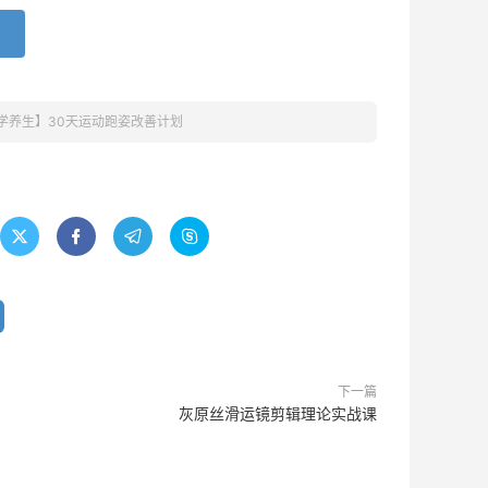
学养生】30天运动跑姿改善计划




下一篇
灰原丝滑运镜剪辑理论实战课