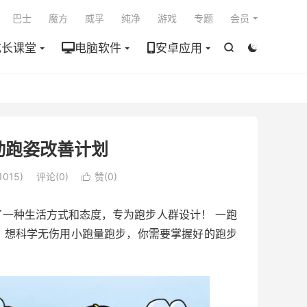

巴士
魔方
威孚
纯净
游戏
专题
会员
成长课堂
电脑软件
安卓应用


动跑姿改善计划
015)
评论(0)
赞(
0
)

一种生活方式和态度，专为跑步人群设计！ 一跑
！想科学无伤用小跑量跑步，你需要掌握好的跑步