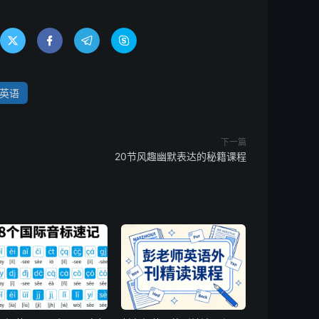




英语
下一篇
20节风趣幽默表达的秘籍课程