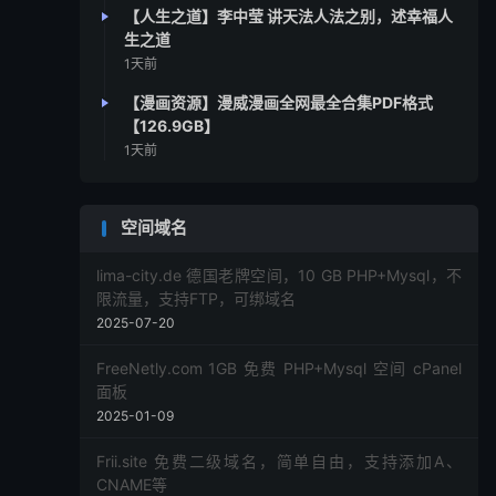
【人生之道】李中莹 讲天法人法之别，述幸福人
生之道
1天前
【漫画资源】漫威漫画全网最全合集PDF格式
【126.9GB】
1天前
空间域名
lima-city.de 德国老牌空间，10 GB PHP+Mysql，不
限流量，支持FTP，可绑域名
2025-07-20
FreeNetly.com 1GB 免费 PHP+Mysql 空间 cPanel
面板
2025-01-09
Frii.site 免费二级域名，简单自由，支持添加A、
CNAME等