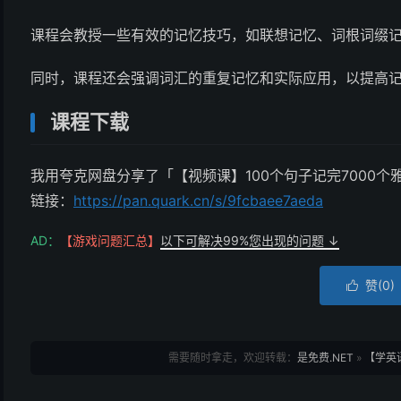
课程会教授一些有效的记忆技巧，如联想记忆、词根词缀
同时，课程还会强调词汇的重复记忆和实际应用，以提高
课程下载
我用夸克网盘分享了「【视频课】100个句子记完7000
链接：
https://pan.quark.cn/s/9fcbaee7aeda
AD：
【游戏问题汇总】
以下可解决99%您出现的问题 ↓
赞(
0
)

需要随时拿走，欢迎转载：
是免费.NET
»
【学英