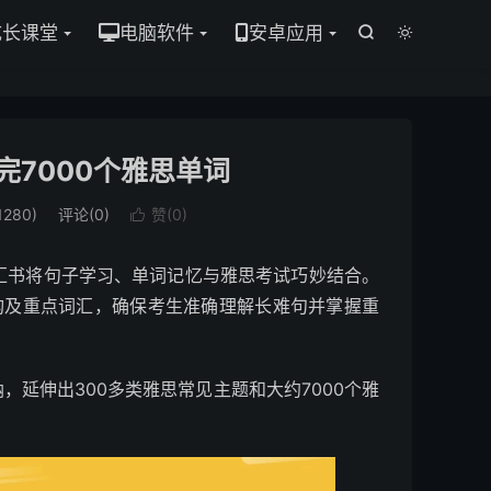
成长课堂
电脑软件
安卓应用


完7000个雅思单词
280)
评论(0)
赞(
0
)

词汇书将句子学习、单词记忆与雅思考试巧妙结合。
构及重点词汇，确保考生准确理解长难句并掌握重
延伸出300多类雅思常见主题和大约7000个雅