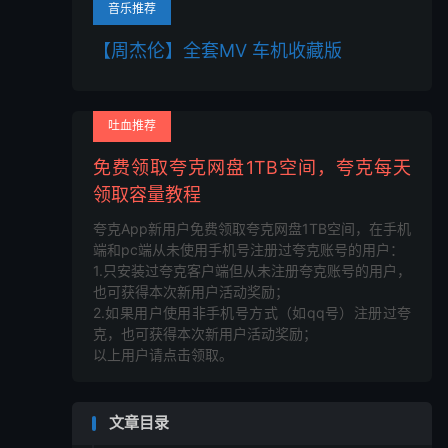
音乐推荐
【周杰伦】全套MV 车机收藏版
吐血推荐
免费领取夸克网盘1TB空间，夸克每天
领取容量教程
夸克App新用户免费领取夸克网盘1TB空间，在手机
端和pc端从未使用手机号注册过夸克账号的用户：
1.只安装过夸克客户端但从未注册夸克账号的用户，
也可获得本次新用户活动奖励；
2.如果用户使用非手机号方式（如qq号）注册过夸
克，也可获得本次新用户活动奖励；
以上用户请点击领取。
文章目录