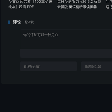
英文阅读启蒙《100本英语
每日英语听力 v26.6.2 解锁
叶
绘本》超清 PDF
会员版 英语精听跟读神器
速
评论
抢沙发