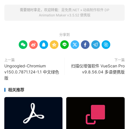
需要随时拿走，欢迎转载：
是免费.NET
»
动画制作软件 DP
Animation Maker v3.5.52 便携版
分享到









上一篇
下一篇
Ungoogled-Chromium
扫描仪增强软件 VueScan Pro
v150.0.7871.124-1.1 中文绿色
v9.8.56.04 多语便携版
版
相关推荐