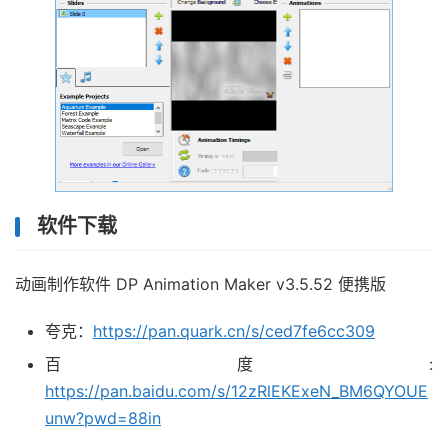
软件下载
动画制作软件 DP Animation Maker v3.5.52 便携版
夸克：
https://pan.quark.cn/s/ced7fe6cc309
百度:
https://pan.baidu.com/s/12zRlEKExeN_BM6QYOUE
unw?pwd=88in