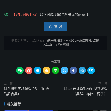
AD：
【游戏问题汇总】
以下可解决99%您出现的问题 ↓
赞(
0
)

需要随时拿走，欢迎转载：
是免费.NET
»
MySQL体系结构深入剖析
及实战DBA视频课程
分享到









上一篇
下一篇
付费摄影实战课程合集（拍摄 +
Linux云计算架构师视频课程
后期合集）
（集群、存储、调优）
相关推荐