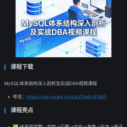
课程下载
MySQL体系结构深入剖析及实战DBA视频课程
夸克：
https://pan.quark.cn/s/e310e6c91895
课程亮点
✅ 体系极完整：架构→引擎→内存→参数→日志→表设