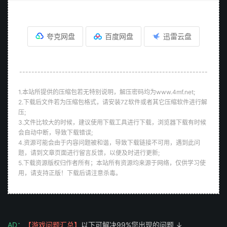
夸克网盘
百度网盘
迅雷云盘
--------------------------------------------------------------
1.本站所提供的压缩包若无特别说明，解压密码均为www.4mf.net;
2.下载后文件若为压缩包格式，请安装7Z软件或者其它压缩软件进行解
压;
3.文件比较大的时候，建议使用下载工具进行下载，浏览器下载有时候
会自动中断，导致下载错误;
4.资源可能会由于内容问题被和谐，导致下载链接不可用，遇到此问
题，请到文章页面进行留言反馈，以便及时进行更新;
5.下载资源版权归作者所有；本站所有资源均来源于网络，仅供学习使
用，请支持正版！下载后请注意杀毒。
AD：
【游戏问题汇总】
以下可解决99%您出现的问题 ↓