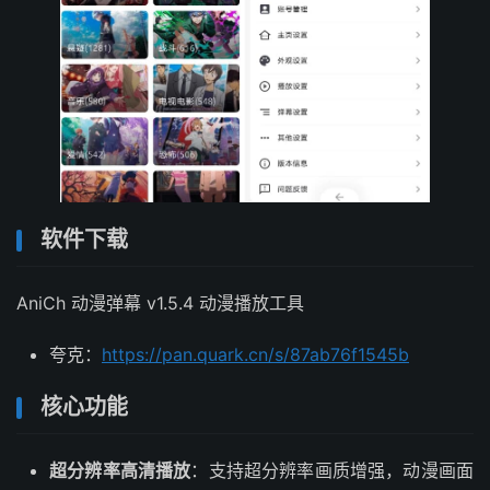
软件下载
AniCh 动漫弹幕 v1.5.4 动漫播放工具
夸克：
https://pan.quark.cn/s/87ab76f1545b
核心功能
超分辨率高清播放
：支持超分辨率画质增强，动漫画面