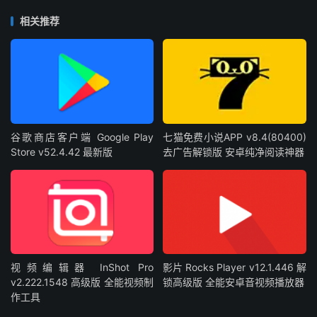
相关推荐
谷歌商店客户端 Google Play
七猫免费小说APP v8.4(80400)
Store v52.4.42 最新版
去广告解锁版 安卓纯净阅读神器
视频编辑器 InShot Pro
影片 Rocks Player v12.1.446 解
v2.222.1548 高级版 全能视频制
锁高级版 全能安卓音视频播放器
作工具