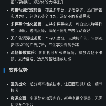
细节更细腻，观影体验大幅提升
海量动漫资源储备
：覆盖多平台、多番剧源，热门新番
实时更新、经典老番全收录，满足不同看番需求
多弹幕个性化设置
：支持多弹幕模式，可自定义弹幕样
式、速度、透明度等，适配不同用户的互动喜好
无广告沉浸式观影
：全程无弹窗、无贴片广告，告别观
影过程中的广告打断，专注享受看番乐趣
流畅播放体验
：优化视频加载与解码，播放流畅不卡
顿，支持倍速、选集等基础播放功能
软件优势
画质出众
：超分辨率播放技术，让画面质感升级，细节
拉满
资源全面
：多源整合动漫内容，新番老番全覆盖，无需
切换多个平台