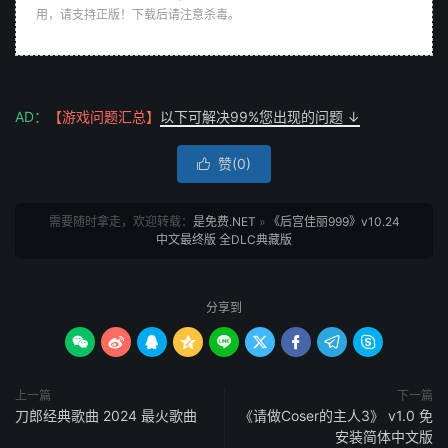
用，请支持正版！下载后请注意杀毒。
AD：
【游戏问题汇总】
以下可解决99%您出现的问题 ↓
赞(
0
)

需要随时拿走，欢迎转载：
是免费.NET
»
《后宫佳丽999》v10.24
中文最终版 全DLC典藏版
分享到









上一篇
下一篇
刀郎经典歌曲 2024 最火歌曲
《请做Coser的主人3》 v1.0 免
安装简体中文版