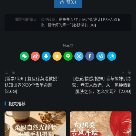
赞(
0
)

需要随时拿走，欢迎转载：
是免费.NET
»
[AI/PS/设计] PS+AI双专
业，设计师的第一门必修课 [3.3G]
分享到









上一篇
下一篇
[哲学/认知] 复旦徐英瑾教授：
[恋爱/情感/撩妹] 香草撩妹训练
认知世界的20个哲学命题
营：老实人改造、从一见钟情到
[3.6G]
肌肤之亲，怎么实现？ [2.0G]
相关推荐