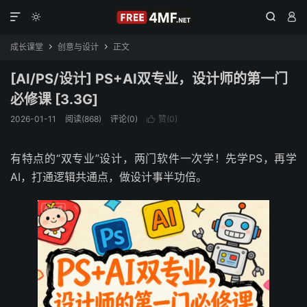




成长课堂
创意与设计
正文


[AI/PS/设计] PS+AI双专业，设计师的第一门
必修课 [3.3G]
2026-01-11
阅读(868)
评论(0)
赞(
0
)

有特点的“双专业”设计，两门软件一次学！先学PS，再学
AI，打通逻辑共通点，做设计事半功倍。