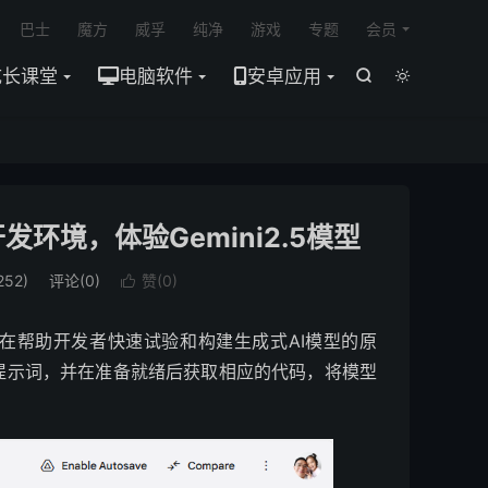

巴士
魔方
威孚
纯净
游戏
专题
会员
成长课堂
电脑软件
安卓应用


集成开发环境，体验Gemini2.5模型
52)
评论(0)
赞(
0
)

环境，旨在帮助开发者快速试验和构建生成式AI模型的原
提示词，并在准备就绪后获取相应的代码，将模型