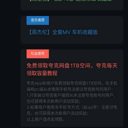
音乐推荐
【周杰伦】全套MV 车机收藏版
吐血推荐
免费领取夸克网盘1TB空间，夸克每天
领取容量教程
夸克App新用户免费领取夸克网盘1TB空间，在手机
端和pc端从未使用手机号注册过夸克账号的用户：
1.只安装过夸克客户端但从未注册夸克账号的用户，
也可获得本次新用户活动奖励；
2.如果用户使用非手机号方式（如qq号）注册过夸
克，也可获得本次新用户活动奖励；
以上用户请点击领取。