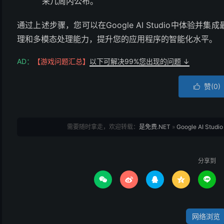
来几周内公布。 ​
通过上述步骤，您可以在Google AI Studio中体验并集成
理和多模态处理能力，提升您的应用程序的智能化水平。
AD：
【游戏问题汇总】
以下可解决99%您出现的问题 ↓
赞(
0
)

需要随时拿走，欢迎转载：
是免费.NET
»
​Google AI S
分享到





网络浏览