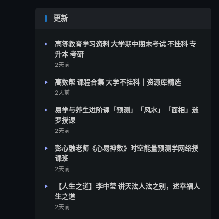
更新
高等教育学习资料 大学期中期末考试 不挂科 专
升本 考研
2天前
高数帮 课程合集 大学不挂科｜资源库精选
2天前
易学与养生进阶课「预测」「风水」「面相」迷
罗授课
2天前
彭心融老师《心易神数》时空能量预测学网络授
课班
2天前
【人生之道】李中莹 讲天法人法之别，述幸福人
生之道
2天前