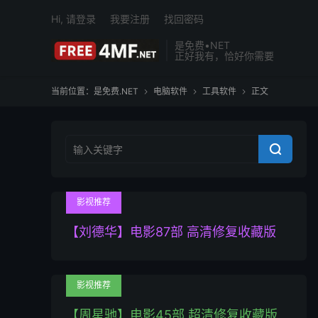
Hi, 请登录
我要注册
找回密码
是免费•NET
正好我有，恰好你需要
当前位置：
是免费.NET
电脑软件
工具软件
正文




影视推荐
【刘德华】电影87部 高清修复收藏版
影视推荐
【周星驰】电影45部 超清修复收藏版