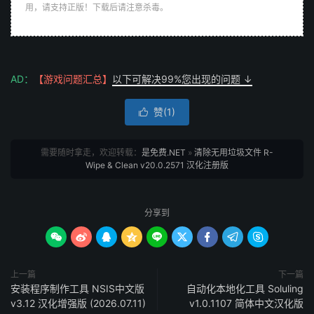
用，请支持正版！下载后请注意杀毒。
AD：
【游戏问题汇总】
以下可解决99%您出现的问题 ↓
赞(
1
)

需要随时拿走，欢迎转载：
是免费.NET
»
清除无用垃圾文件 R-
Wipe & Clean v20.0.2571 汉化注册版
分享到









上一篇
下一篇
安装程序制作工具 NSIS中文版
自动化本地化工具 Soluling
v3.12 汉化增强版 (2026.07.11)
v1.0.1107 简体中文汉化版