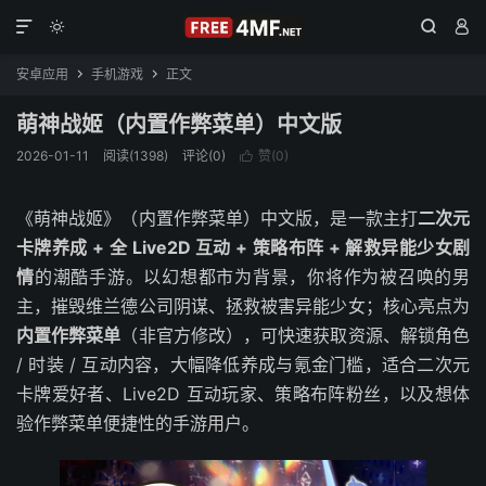




安卓应用
手机游戏
正文


萌神战姬（内置作弊菜单）中文版
2026-01-11
阅读(1398)
评论(0)
赞(
0
)

《萌神战姬》（内置作弊菜单）中文版，是一款主打
二次元
卡牌养成 + 全 Live2D 互动 + 策略布阵 + 解救异能少女剧
情
的潮酷手游。以幻想都市为背景，你将作为被召唤的男
主，摧毁维兰德公司阴谋、拯救被害异能少女；核心亮点为
内置作弊菜单
（非官方修改），可快速获取资源、解锁角色
/ 时装 / 互动内容，大幅降低养成与氪金门槛，适合二次元
卡牌爱好者、Live2D 互动玩家、策略布阵粉丝，以及想体
验作弊菜单便捷性的手游用户。