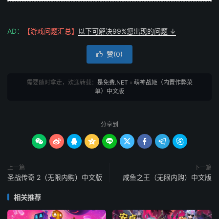
AD：
【游戏问题汇总】
以下可解决99%您出现的问题 ↓
赞(
0
)

需要随时拿走，欢迎转载：
是免费.NET
»
萌神战姬（内置作弊菜
单）中文版
分享到









上一篇
下一篇
圣战传奇 2（无限内购）中文版
咸鱼之王（无限内购）中文版
相关推荐