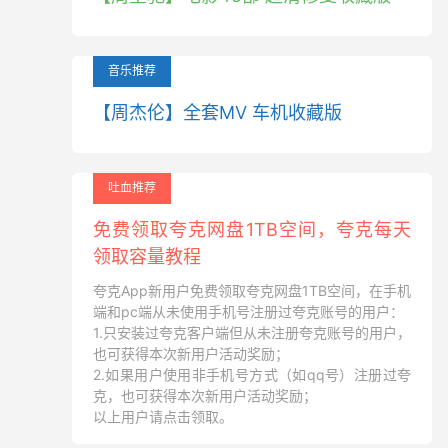
音乐推荐
【周杰伦】全套MV 车机收藏版
吐血推荐
免费领取夸克网盘1TB空间，夸克每天
领取容量教程
夸克App新用户免费领取夸克网盘1TB空间，在手机
端和pc端从未使用手机号注册过夸克账号的用户：
1.只安装过夸克客户端但从未注册夸克账号的用户，
也可获得本次新用户活动奖励；
2.如果用户使用非手机号方式（如qq号）注册过夸
克，也可获得本次新用户活动奖励；
以上用户请点击领取。