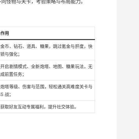
不同怪物与关卡，考验策略与布局能力。
心作用
限金币、钻石、道具、糖果，跳过氪金与肝度，快
解锁与强化；
接开启剧情模式、全新炮塔、地图、糖果玩法，无
完成前置任务；
升炮塔等级、伤害与范围，轻松通关高难度关卡与
SS 战；
费获取好友互动专属福利，提升社交体验。