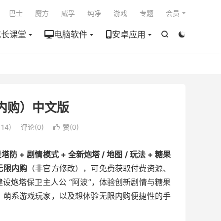

巴士
魔方
威孚
纯净
游戏
专题
会员
成长课堂
电脑软件
安卓应用


限内购）中文版
14)
评论(0)
赞(
0
)

防 + 剧情模式 + 全新炮塔 / 地图 / 玩法 + 糖果
无限内购
（非官方修改），可免费获取付费资源、
将建设炮塔保卫主人公 “阿波”，体验创新剧情与糖果
、萌系游戏玩家，以及想体验无限内购便捷性的手