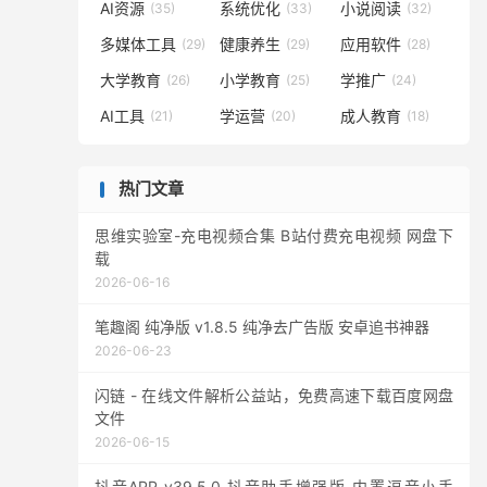
AI资源
系统优化
小说阅读
(35)
(33)
(32)
多媒体工具
健康养生
应用软件
(29)
(29)
(28)
大学教育
小学教育
学推广
(26)
(25)
(24)
AI工具
学运营
成人教育
(21)
(20)
(18)
热门文章
思维实验室-充电视频合集 B站付费充电视频 网盘下
载
2026-06-16
笔趣阁 纯净版 v1.8.5 纯净去广告版 安卓追书神器
2026-06-23
闪链 - 在线文件解析公益站，免费高速下载百度网盘
文件
2026-06-15
抖音APP v39.5.0 抖音助手增强版 内置逗音小手