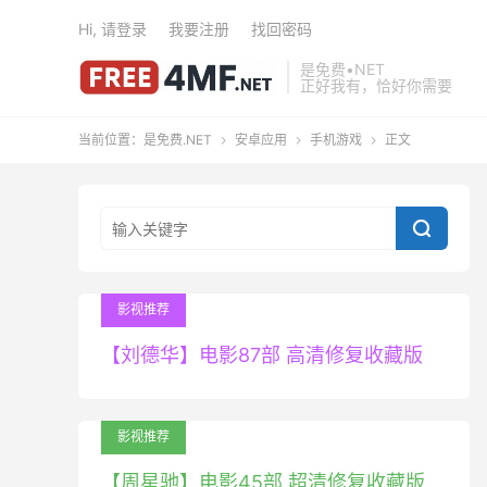
Hi, 请登录
我要注册
找回密码
是免费•NET
正好我有，恰好你需要
当前位置：
是免费.NET
安卓应用
手机游戏
正文




影视推荐
【刘德华】电影87部 高清修复收藏版
影视推荐
【周星驰】电影45部 超清修复收藏版