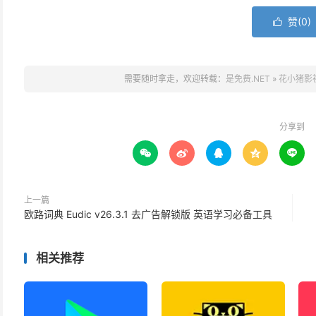
赞(
0
)

需要随时拿走，欢迎转载：
是免费.NET
»
花小猪影视
分享到





上一篇
欧路词典 Eudic v26.3.1 去广告解锁版 英语学习必备工具
相关推荐