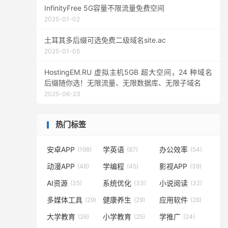
InfinityFree 5G容量不限流量免费空间
2025-01-02
土耳其多后缀可选免费二级域名site.ac
2025-01-05
HostingEM.RU 虚拟主机5GB 超大空间，24 种域名
后缀随你选！无限流量、无限数据库、无限子域名
2025-06-23
热门标签
安卓APP
学英语
办公效率
(198)
(87)
(54)
动漫APP
学编程
影视APP
(48)
(45)
(39)
AI资源
系统优化
小说阅读
(35)
(33)
(32)
多媒体工具
健康养生
应用软件
(29)
(29)
(28)
大学教育
小学教育
学推广
(26)
(25)
(24)