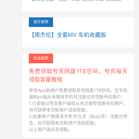
音乐推荐
【周杰伦】全套MV 车机收藏版
吐血推荐
免费领取夸克网盘1TB空间，夸克每天
领取容量教程
夸克App新用户免费领取夸克网盘1TB空间，在手机
端和pc端从未使用手机号注册过夸克账号的用户：
1.只安装过夸克客户端但从未注册夸克账号的用户，
也可获得本次新用户活动奖励；
2.如果用户使用非手机号方式（如qq号）注册过夸
克，也可获得本次新用户活动奖励；
以上用户请点击领取。