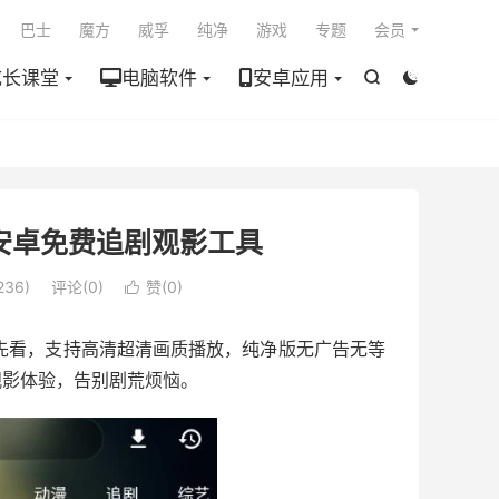

巴士
魔方
威孚
纯净
游戏
专题
会员
成长课堂
电脑软件
安卓应用


版 安卓免费追剧观影工具
236)
评论(0)
赞(
0
)

抢先看，支持高清超清画质播放，纯净版无广告无等
观影体验，告别剧荒烦恼。