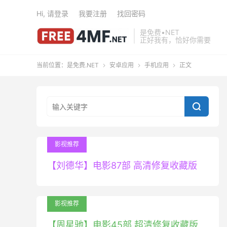
Hi, 请登录
我要注册
找回密码
是免费•NET
正好我有，恰好你需要
当前位置：
是免费.NET
安卓应用
手机应用
正文




影视推荐
【刘德华】电影87部 高清修复收藏版
影视推荐
【周星驰】电影45部 超清修复收藏版