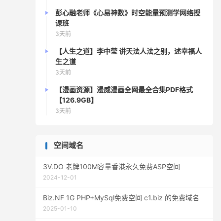
彭心融老师《心易神数》时空能量预测学网络授
课班
3天前
【人生之道】李中莹 讲天法人法之别，述幸福人
生之道
3天前
【漫画资源】漫威漫画全网最全合集PDF格式
【126.9GB】
3天前
空间域名
3V.DO 老牌100M容量香港永久免费ASP空间
2024-12-01
Biz.NF 1G PHP+MySql免费空间 c1.biz 的免费域名
2025-01-10