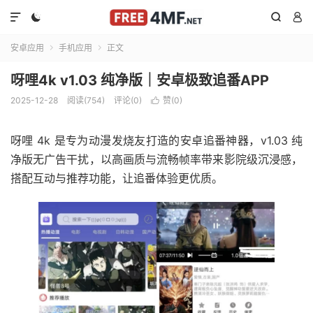




安卓应用
手机应用
正文


呀哩4k v1.03 纯净版｜安卓极致追番APP
2025-12-28
阅读(754)
评论(0)
赞(
0
)

呀哩 4k 是专为动漫发烧友打造的安卓追番神器，v1.03 纯
净版无广告干扰，以高画质与流畅帧率带来影院级沉浸感，
搭配互动与推荐功能，让追番体验更优质。