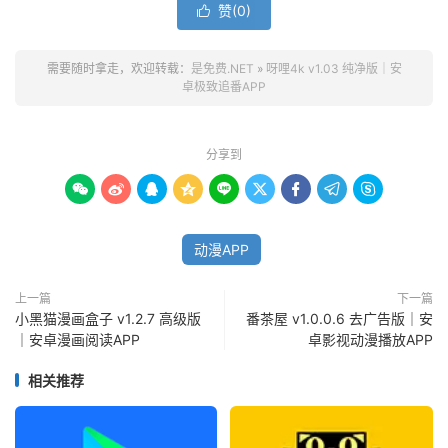
赞(
0
)

需要随时拿走，欢迎转载：
是免费.NET
»
呀哩4k v1.03 纯净版｜安
卓极致追番APP
分享到









动漫APP
上一篇
下一篇
小黑猫漫画盒子 v1.2.7 高级版
番茶屋 v1.0.0.6 去广告版｜安
｜安卓漫画阅读APP
卓影视动漫播放APP
相关推荐