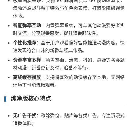
极致画质呈现
：支持 8K 超清画质与 60 帧动态渲染，
清晰还原战斗粒子特效与角色微表情，打造影院级视觉
体验。
智能弹幕互动
：内置弹幕系统，可与其他动漫爱好者实
时交流，分享观番感受，提升追番趣味性。
个性化推荐
：基于用户观看偏好智能推送动漫内容，快
速发现符合口味的新番与经典作品。
资源丰富多样
：涵盖热血、治愈、科幻、悬疑等各类题
材动漫，新番更新及时，追番不等待。
离线缓存播放
：支持将喜欢的动漫缓存至本地，无网络
环境下也能流畅观看。
纯净版核心特点
无广告干扰
：移除弹窗、贴片等各类广告，专注沉浸式
追番体验。